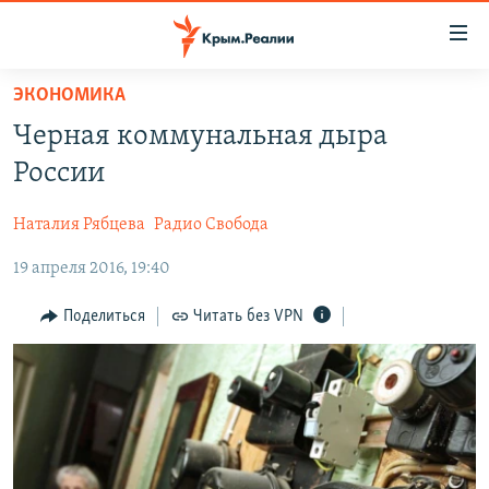
Доступность
ссылки
Вернуться
ЭКОНОМИКА
к
НОВОСТИ
Черная коммунальная дыра
основному
СПЕЦПРОЕКТЫ
содержанию
России
ВОДА
Вернутся
ГРУЗ 200
к
Наталия Рябцева
Радио Свобода
ИСТОРИЯ
КАРТА ВОЕННЫХ ОБЪЕКТОВ КРЫМА
главной
19 апреля 2016, 19:40
ЕЩЕ
11 ЛЕТ ОККУПАЦИИ КРЫМА. 11 ИСТОРИЙ СОПРОТИВЛЕНИЯ
навигации
Вернутся
РАДІО СВОБОДА
ИНТЕРАКТИВ
Поделиться
Читать без VPN
к
КАК ОБОЙТИ БЛОКИРОВКУ
ИНФОГРАФИКА
поиску
ТЕЛЕПРОЕКТ КРЫМ.РЕАЛИИ
Українською
СОВЕТЫ ПРАВОЗАЩИТНИКОВ
Qırımtatar
ПРОПАВШИЕ БЕЗ ВЕСТИ