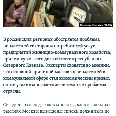
ПРИСОЕДИНЯЙТЕСЬ!
ПОБЕДИТЕЛЕЙ НЕ СУДЯТ?
КРЫМ.НЕПОКОРЕННЫЙ
ELIFBE
УКРАИНСКАЯ ПРОБЛЕМА КРЫМА
Все сайты RFE/RL
В российских регионах обостряется проблема
неплатежей со стороны потребителей услуг
предприятий жилищно-коммунального хозяйства,
причем хуже всего дела обстоят в республиках
Северного Кавказа. Эксперты сходятся во мнении,
что основной причиной массовых неплатежей в
коммунальной сфере стал экономический кризис,
он же усилил многолетние системные проблемы
отрасли.
Сегодня возле подъездов многих домов в спальных
районах Москвы вывешены списки должников по