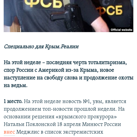
ПРИСОЕДИНЯЙТЕСЬ!
ПОБЕДИТЕЛЕЙ НЕ СУДЯТ?
КРЫМ.НЕПОКОРЕННЫЙ
ELIFBE
УКРАИНСКАЯ ПРОБЛЕМА КРЫМА
Все сайты RFE/RL
Специально для Крым.Реалии
На этой неделе – последняя черта тоталитаризма,
спор России с Америкой из-за Крыма, новое
наступление на свободу слова и продолжение охоты
на ведьм.
1 место.
На этой неделе новость №1, увы, является
продолжением топ-новости прошлой недели. На
основании решения «крымского прокурора»
Натальи Поклонской 18 апреля Минюст России
внес
Меджлис в список экстремистских