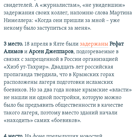
свидетелей. А «журналистам», «не увидевшим»
задержания своих коллег, напомню слова Мартина
Нимеллера: «Когда они пришли за мной – уже
некому было заступиться за меня».
3 место.
18 апреля в Ялте были
задержаны
Рефат
Алимов
и
Арсен Джеппаров
, подозреваемые в
связях с запрещенной в России организацией
«Хизб ут-Тахрир». Двадцать лет российская
пропаганда твердила, что в Крымских горах
расположены лагеря подготовки исламских
боевиков. Но за два года новые крымские «власти»
не нашли ни одной постройки, которую можно
было бы предъявить общественности в качестве
такого лагеря, поэтому вместо зданий начали
«находить» самих «боевиков».
4 место.
На фоне предыдущих новостей