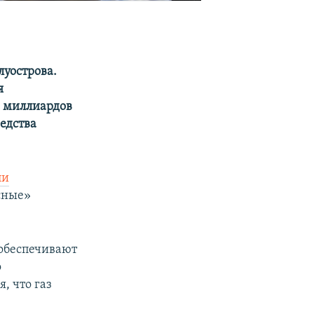
уострова.
я
3 миллиардов
едства
ли
сные»
 обеспечивают
о
, что газ