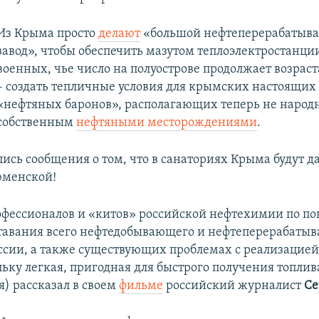
Из Крыма просто
делают
«большой нефтеперерабаты
завод», чтобы обеспечить мазутом теплоэлектростанци
военных, чье число на полуострове продолжает возраст
– создать тепличные условия для крымских настоящих
«нефтяных баронов», располагающих теперь не народ
собственным
нефтяными месторождениями
.
лись сообщения о том, что в санаториях Крыма будут 
тюменской!
фессионалов и «китов» российской нефтехимии по по
ставания всего нефтедобывающего и нефтеперерабаты
ссии, а также существующих проблемах с реализацие
ьку легкая, пригодная для быстрого получения топлив
я) рассказал в своем
фильме
российский журналист
Се