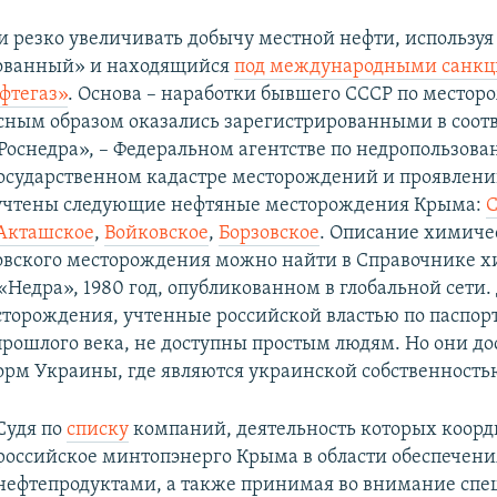
 резко увеличивать добычу местной нефти, используя
ованный» и находящийся
под международными санк
фтегаз»
. Основа – наработки бывшего СССР по место
сным образом оказались зарегистрированными в соо
«Роснедра», – Федеральном агентстве по недропользова
осударственном кадастре месторождений и проявлен
учтены следующие нефтяные месторождения Крыма:
С
Акташское
,
Войковское
,
Борзовское
. Описание химиче
вского месторождения можно найти в Справочнике х
«Недра», 1980 год, опубликованном в глобальной сети.
торождения, учтенные российской властью по паспор
рошлого века, не доступны простым людям. Но они до
рм Украины, где являются украинской собственность
Судя по
списку
компаний, деятельность которых коорд
российское минтопэнерго Крыма в области обеспечени
нефтепродуктами, а также принимая во внимание сп