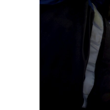
ПОБЕДИТЕЛЕЙ НЕ СУДЯТ?
КРЫМ.НЕПОКОРЕННЫЙ
ELIFBE
УКРАИНСКАЯ ПРОБЛЕМА КРЫМА