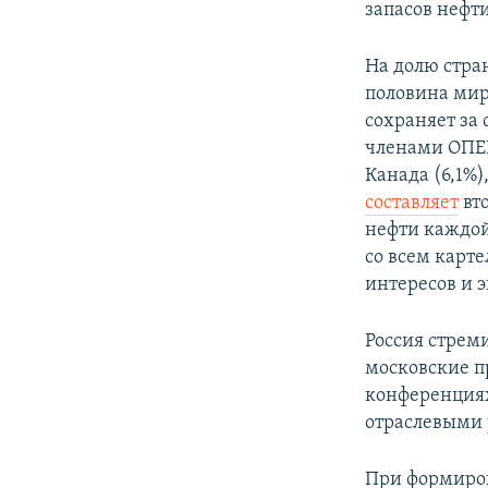
запасов нефти
На долю стр
половина миро
сохраняет за 
членами ОПЕК
Канада (6,1%)
составляет
вто
нефти каждой
со всем карт
интересов и 
Россия стрем
московские п
конференциях
отраслевыми 
При формиров