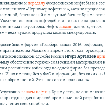
ликвидацию и
передачу
Феодосийской нефтебазы в сос
захваченного «Черноморнефтегаза», можно предполож
нефтяной, бензиновый и мазутный бизнес Крыма остае
. Увеличение планов нефтедобычи никак не направлен
потенциала полуострова. Нефть
завозят
для того, чтобы
ь» – ведь чужим продуктом можно спекулировать.
ероссийском форуме «Гособоронзаказ-2016: реформа»,
 правительства Москвы в апреле этого года, руководи
 антимонопольной службы России
Игорь Артемьев
при
рыму обеспечение горюче-смазочными материалами в
там российских войск отдано одной фирме без провед
ов. И, по имеющейся у ФАС информации, без каких-ли
ых обременений. Это – не совсем правильно».
Безусловно,
запасы нефти
в Крыму есть, но они малочи
непригодные для широкой промышленной разработки
получения сверхприбыли.