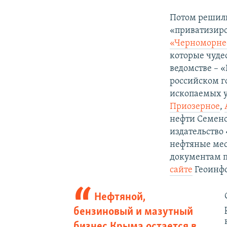
Потом решили
«приватизир
«Черноморне
которые чуде
ведомстве – 
российском г
ископаемых 
Приозерное
,
нефти Семено
издательство 
нефтяные мес
документам п
сайте
Геоинфо
Нефтяной,
бензиновый и мазутный
бизнес Крыма остается в