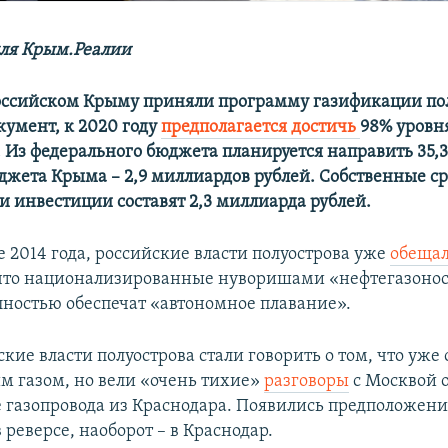
ля Крым.Реалии
российском Крыму приняли программу газификации пол
кумент, к 2020 году
предполагается достичь
98% уровн
 Из федерального бюджета планируется направить 35,
юджета Крыма – 2,9 миллиардов рублей. Собственные ср
и инвестиции составят 2,3 миллиарда рублей.
е 2014 года, российские власти полуострова уже
обеща
что национализированные нуворишами «нефтегазоно
ностью обеспечат «автономное плавание».
кие власти полуострова стали говорить о том, что уже
м газом, но вели «очень тихие»
разговоры
с Москвой 
е газопровода из Краснодара. Появились предположения
в реверсе, наоборот – в Краснодар.