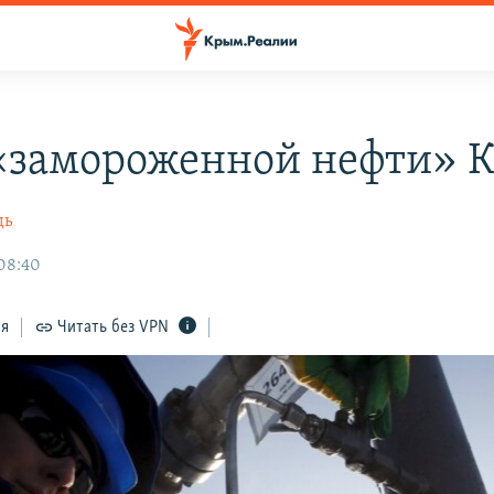
«замороженной нефти» 
дь
 08:40
ся
Читать без VPN