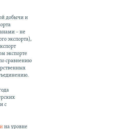
ой добычи и
порта
ранами – не
го экспорта),
экспорт
ом экспорте
 по сравнению
дарственных
объединению.
года
ерских
и с
ти
на уровне