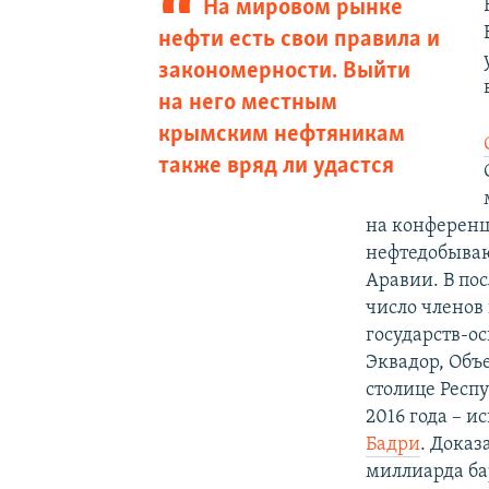
На мировом рынке
нефти есть свои правила и
закономерности. Выйти
на него местным
крымским нефтяникам
также вряд ли удастся
на конференци
нефтедобываю
Аравии. В по
число членов 
государств-о
Эквадор, Объ
столице Респу
2016 года – 
Бадри
. Доказ
миллиарда б