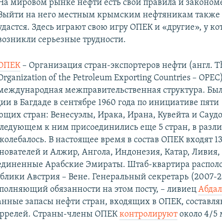
На мировом рынке нефти есть свои правила и законом
Выйти на него местным крымским нефтяникам также 
удастся. Здесь играют свою игру ОПЕК и «другие», у к
возникли серьезные трудности.
ОПЕК
– Организация стран-экспортеров нефти (англ. T
Organization of the Petroleum Exporting Countries – OPEC
международная межправительственная структура. Был
и в Багдаде в сентябре 1960 года по инициативе пяти
щих стран: Венесуэлы, Ирака, Ирана, Кувейта и Сауд
следующем к ним присоединились еще 5 стран, в разл
колебалось. В настоящее время в состав ОПЕК входят 13
снователей и Алжир, Ангола, Индонезия, Катар, Ливия,
единенные Арабские Эмираты. Штаб-квартира распол
блики Австрия – Вене. Генеральный секретарь (2007-201
исполняющий обязанности на этом посту, – ливиец
Абдал
анные запасы нефти стран, входящих в ОПЕК, составляю
аррелей. Страны-члены ОПЕК
контролируют
около 4/5