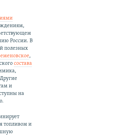
циями
рождениям,
тветствующем
нию России. В
ий полезных
еменовское
,
ского
состава
имика,
 Другие
там и
ступны на
ю.
инирует
я топливом и
ешную