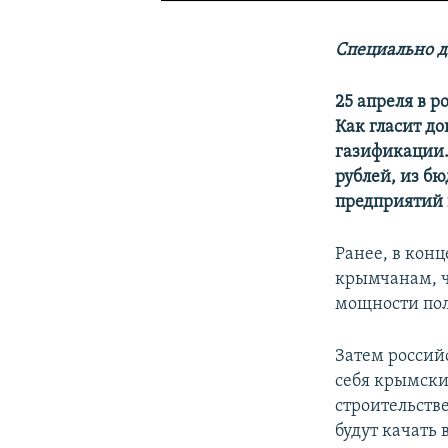
Специально д
25 апреля в 
Как гласит до
газификации.
рублей, из б
предприятий 
Ранее, в конц
крымчанам, 
мощности пол
Затем российс
себя крымски
строительств
будут качать 