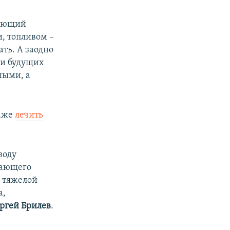
вающий
и, топливом –
ать. А заодно
 и будущих
ными, а
даже
лечить
воду
вающего
й тяжелой
а,
ргей Брилев
.