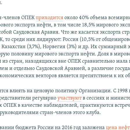
.
ан-членов ОПЕК
приходится
около 40% объема всемирн
вого экспорта нефти, в том числе 18,5% мирового экс
собой Саудовская Аравия. Что же касается экспорта ст
, то среди них лидируют: Россия (10,5% от общемирово
, Казахстан (3,7%), Норвегия (3%) и др. Их суммарный 
рую половину мирового экспорта нефти. Доля в миров
 из стран, находящихся вне ОПЕК сравнительно мала
елем и отдельно Саудовской Аравией, а различие госу
экономических векторов является препятствием к их 
ится влиять на ценовую политику Организации. С 1998 
редставители регулярно
участвуют
в сессиях и минист
 ОПЕК в качестве наблюдателей, практикуются встреч
руководителями стран-членов этого клуба.
ании бюджета России на 2016 год заложена
цена неф