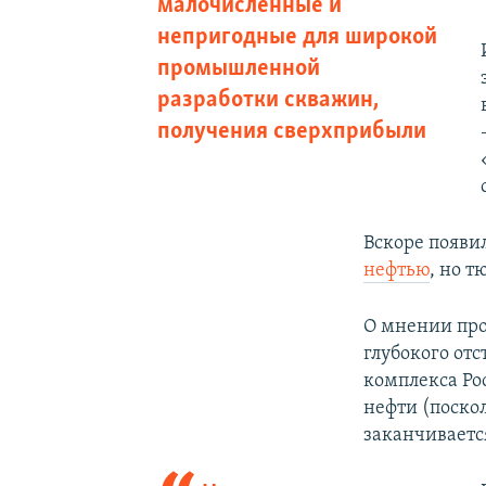
малочисленные и
непригодные для широкой
промышленной
разработки скважин,
получения сверхприбыли
Вскоре появи
нефтью
, но 
О мнении про
глубокого от
комплекса Ро
нефти (поскол
заканчиваетс