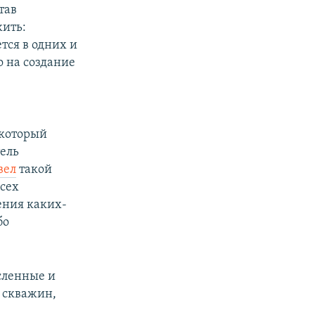
тав
ить:
тся в одних и
о на создание
 который
тель
вел
такой
сех
ения каких-
бо
сленные и
 скважин,