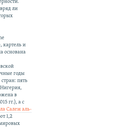
ерности.
вряд ли
оторых
he
), картель и
а основана
овской
ичные годы
 стран: пять
 Нигерия,
ожена в
5 гг.), а с
ла Салем аль-
т 1,2
 мировых