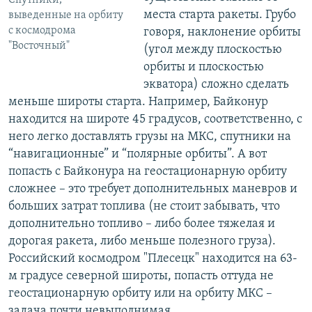
Спутники,
места старта ракеты. Грубо
выведенные на орбиту
с космодрома
говоря, наклонение орбиты
"Восточный"
(угол между плоскостью
орбиты и плоскостью
экватора) сложно сделать
меньше широты старта. Например, Байконур
находится на широте 45 градусов, соответственно, с
него легко доставлять грузы на МКС, спутники на
“навигационные” и “полярные орбиты”. А вот
попасть с Байконура на геостационарную орбиту
сложнее – это требует дополнительных маневров и
больших затрат топлива (не стоит забывать, что
дополнительно топливо – либо более тяжелая и
дорогая ракета, либо меньше полезного груза).
Российский космодром "Плесецк" находится на 63-
м градусе северной широты, попасть оттуда не
геостационарную орбиту или на орбиту МКС –
задача почти невыполнимая.