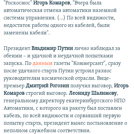
"Роскосмос"
Игорь Комаров
, "Вчера была
автоматическая отмена автоматики наземной
системы управления. (...) По всей видимости,
недостаток работы одного из кабелей, были
заменены кабели".
Президент
Владимир Путин
лично наблюдал за
обеими – и удачной и неудачной попытками
запуска. По
данным
газеты "Коммерсант", сразу
после удачного старта Путин устроил разнос
руководителям космической отрасли. Вице-
премьер
Дмитрий Рогозин
получил выговор,
Игорь
Комаров
строгий выговор.
Леониду Шалимову
,
генеральному директору екатеринбургского НПО
Автоматики, с которого на ракету был поставлен
кабель, по всей видимости и сорвавший первую
попытку старта, президент вынес постановление о
неполном служебном соответствии.