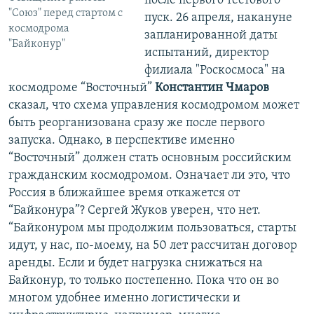
после первого тестового
"Союз" перед стартом с
пуск. 26 апреля, накануне
космодрома
запланированной даты
"Байконур"
испытаний, директор
филиала "Роскосмоса" на
космодроме “Восточный”
Константин Чмаров
сказал, что схема управления космодромом может
быть реорганизована сразу же после первого
запуска. Однако, в перспективе именно
“Восточный” должен стать основным российским
гражданским космодромом. Означает ли это, что
Россия в ближайшее время откажется от
“Байконура”? Сергей Жуков уверен, что нет.
“Байконуром мы продолжим пользоваться, старты
идут, у нас, по-моему, на 50 лет рассчитан договор
аренды. Если и будет нагрузка снижаться на
Байконур, то только постепенно. Пока что он во
многом удобнее именно логистически и