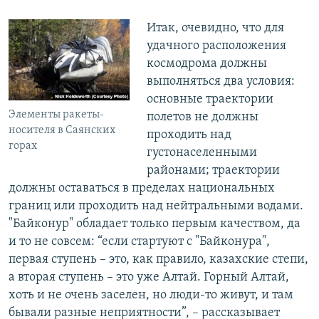
Итак, очевидно, что для
удачного расположения
космодрома должны
выполняться два условия:
основные траектории
Элементы ракеты-
полетов не должны
носителя в Саянских
проходить над
горах
густонаселенными
районами; траектории
должны оставаться в пределах национальных
границ или проходить над нейтральными водами.
"Байконур" обладает только первым качеством, да
и то не совсем: “если стартуют с "Байконура",
первая ступень – это, как правило, казахские степи,
а вторая ступень – это уже Алтай. Горный Алтай,
хоть и не очень заселен, но люди-то живут, и там
бывали разные неприятности”, – рассказывает