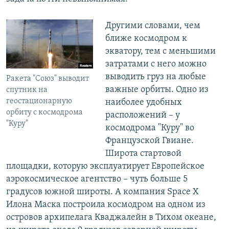
Другими словами, чем
ближе космодром к
экватору, тем с меньшими
затратами с него можно
выводить груз на любые
Ракета "Союз" выводит
важные орбиты. Одно из
спутник на
геостационарную
наиболее удобных
орбиту с космодрома
расположений – у
"Куру"
космодрома "Куру" во
Французской Гвиане.
Широта стартовой
площадки, которую эксплуатирует Европейское
аэрокосмическое агентство – чуть больше 5
градусов южной широты. А компания Space X
Илона Маска построила космодром на одном из
островов архипелага Кваджалейн в Тихом океане,