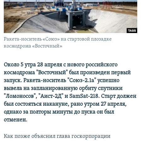
ПРИСОЕДИНЯЙТЕСЬ!
ПОБЕДИТЕЛЕЙ НЕ СУДЯТ?
КРЫМ.НЕПОКОРЕННЫЙ
ELIFBE
Ракета-носитель «Союз» на стартовой плозадке
УКРАИНСКАЯ ПРОБЛЕМА КРЫМА
космодрома «Восточный»
Все сайты RFE/RL
Около 5 утра 28 апреля с нового российского
космодрома "Восточный" был произведен первый
запуск. Ракета-носитель "Союз-2.1а" успешно
вывела на запланированную орбиту спутники
"Ломоносов", "Аист-2Д" и SamSat-218. Старт должен
был состояться накануне, рано утром 27 апреля,
однако за полторы минуты до пуска он был
отменен.
Как позже объяснил глава госкорпорации