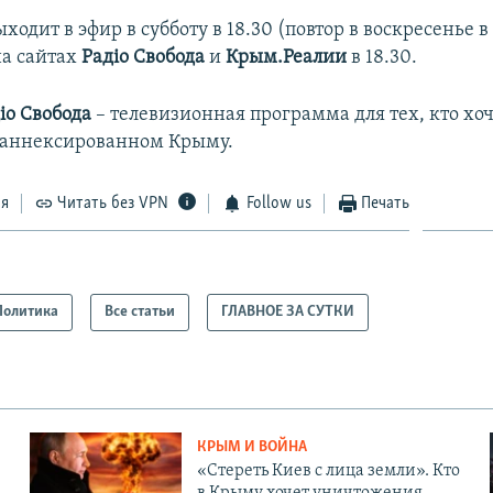
одит в эфир в субботу в 18.30 (повтор в воскресенье в 
а сайтах
Радіо Свобода
и
Крым.Реалии
в 18.30.
іо Свобода
– телевизионная программа для тех, кто хоч
 аннексированном Крыму.
ся
Читать без VPN
Follow us
Печать
Политика
Все статьи
ГЛАВНОЕ ЗА СУТКИ
КРЫМ И ВОЙНА
«Стереть Киев с лица земли». Кто
в Крыму хочет уничтожения