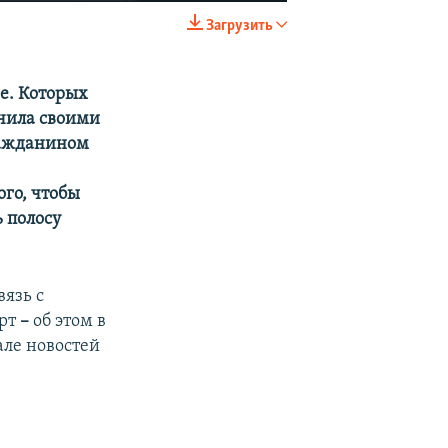
Загрузить
EMBED
SHARE
е. Которых
ачила своими
гражданином
о
ого, чтобы
 полосу
язь с
орт
–
об этом в
але новостей