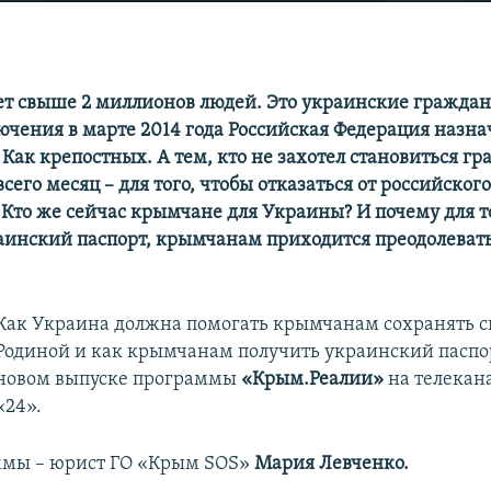
т свыше 2 миллионов людей. Это украинские граждан
лючения в марте 2014 года Российская Федерация назн
Как крепостных. А тем, кто не захотел становиться 
всего месяц – для того, чтобы отказаться от российског
 Кто же сейчас крымчане для Украины? И почему для т
аинский паспорт, крымчанам приходится преодолевать
Как Украина должна помогать крымчанам сохранять св
Родиной и как крымчанам получить украинский пасп
новом выпуске программы
«Крым.Реалии»
на телекан
«24».
ммы – юрист ГО «Крым SOS»
Мария Левченко.