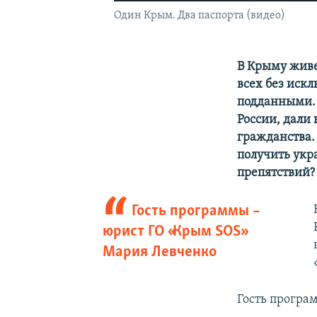
Один Крым. Два паспорта (видео)
В Крыму живе
всех без иск
подданными. 
России, дали 
гражданства.
получить укр
препятствий?
Гость программы –
юрист ГО «Крым SOS»
Мария Левченко
Гость програ