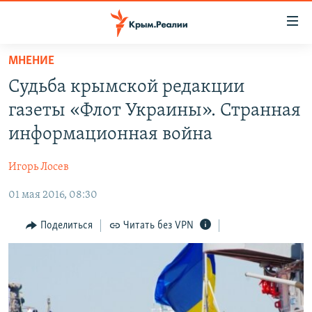
Доступность
ссылки
Вернуться
МНЕНИЕ
к
НОВОСТИ
Судьба крымской редакции
основному
СПЕЦПРОЕКТЫ
содержанию
газеты «Флот Украины». Странная
ВОДА
Вернутся
ГРУЗ 200
информационная война
к
ИСТОРИЯ
КАРТА ВОЕННЫХ ОБЪЕКТОВ КРЫМА
главной
Игорь Лосев
ЕЩЕ
11 ЛЕТ ОККУПАЦИИ КРЫМА. 11 ИСТОРИЙ СОПРОТИВЛЕНИЯ
навигации
Вернутся
01 мая 2016, 08:30
РАДІО СВОБОДА
ИНТЕРАКТИВ
к
КАК ОБОЙТИ БЛОКИРОВКУ
ИНФОГРАФИКА
Поделиться
Читать без VPN
поиску
ТЕЛЕПРОЕКТ КРЫМ.РЕАЛИИ
Українською
СОВЕТЫ ПРАВОЗАЩИТНИКОВ
Qırımtatar
ПРОПАВШИЕ БЕЗ ВЕСТИ