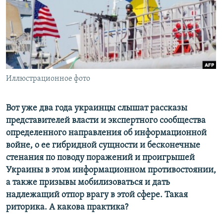
ПРИСОЕДИНЯЙТЕСЬ!
ПОБЕДИТЕЛЕЙ НЕ СУДЯТ?
КРЫМ.НЕПОКОРЕННЫЙ
ELIFBE
УКРАИНСКАЯ ПРОБЛЕМА КРЫМА
Все сайты RFE/RL
Иллюстрационное фото
Вот уже два года украинцы слышат рассказы
представителей власти и экспертного сообщества
определенного направления об информационной
войне, о ее гибридной сущности и бесконечные
стенания по поводу поражений и проигрышей
Украины в этом информационном противостоянии,
а также призывы мобилизоваться и дать
надлежащий отпор врагу в этой сфере. Такая
риторика. А какова практика?