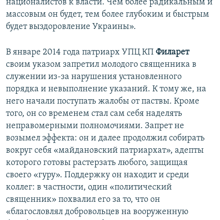
националистов к власти. Чем более радикальным и
массовым он будет, тем более глубоким и быстрым
будет выздоровление Украины».
В январе 2014 года патриарх УПЦ КП
Филарет
своим указом запретил молодого священника в
служении из-за нарушения установленного
порядка и невыполнение указаний. К тому же, на
него начали поступать жалобы от паствы. Кроме
того, он со временем стал сам себя наделять
неправомерными полномочиями. Запрет не
возымел эффекта: он и далее продолжил собирать
вокруг себя «майдановский патриархат», адепты
которого готовы растерзать любого, защищая
своего «гуру». Поддержку он находит и среди
коллег: в частности, один «политический
священник» похвалил его за то, что он
«благословлял добровольцев на вооруженную