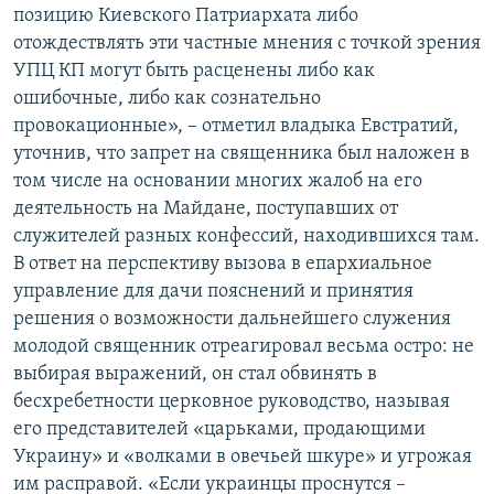
позицию Киевского Патриархата либо
отождествлять эти частные мнения с точкой зрения
УПЦ КП могут быть расценены либо как
ошибочные, либо как сознательно
провокационные», – отметил владыка Евстратий,
уточнив, что запрет на священника был наложен в
том числе на основании многих жалоб на его
деятельность на Майдане, поступавших от
служителей разных конфессий, находившихся там.
В ответ на перспективу вызова в епархиальное
управление для дачи пояснений и принятия
решения о возможности дальнейшего служения
молодой священник отреагировал весьма остро: не
выбирая выражений, он стал обвинять в
бесхребетности церковное руководство, называя
его представителей «царьками, продающими
Украину» и «волками в овечьей шкуре» и угрожая
им расправой. «Если украинцы проснутся –​