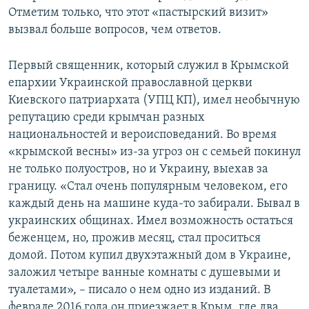
Отметим только, что этот «пастырский визит»
вызвал больше вопросов, чем ответов.
Первый священник, который служил в Крымской
епархии Украинской православной церкви
Киевского патриархата (УПЦ КП), имел необычную
репутацию среди крымчан разных
национальностей и вероисповеданий. Во время
«крымской весны» из-за угроз он с семьей покинул
не только полуостров, но и Украину, выехав за
границу. «Стал очень популярным человеком, его
каждый день на машине куда-то забирали. Бывал в
украинских общинах. Имел возможность остаться
беженцем, но, прожив месяц, стал проситься
домой. Потом купил двухэтажный дом в Украине,
заложил четыре ванные комнаты с душевыми и
туалетами», – писало о нем одно из изданий. В
феврале 2016 года он приезжает в Крым, где два