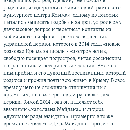
въезд на полуостров, где живут ее пожилые
родители, и задержали активистов «Украинского
культурного центра Крыма», одному из которых
пытались выписать подобный запрет, устроив ему
двухчасовой допрос и переписав контакты из
мобильного телефона. При этом священник
украинской церкви, которого в 2014 годы «новые
хозяева» Крыма записали в «экстремисты»,
свободно посещает полуостров, читая российским
пограничникам исторические лекции. Вместе с
ним прибыл и его духовный воспитанник, который
родился и прожил почти всю жизнь в Крыму. В свое
время у него не сложились отношения ни с
крымским, ни с материковым руководством
церкви. Зимой 2014 года он наделяет себя
званиями «капеллана Майдана» и лидера
«духовной рады Майдана». Примерно в то же
время он заявляет: «Цель Майдана – привести