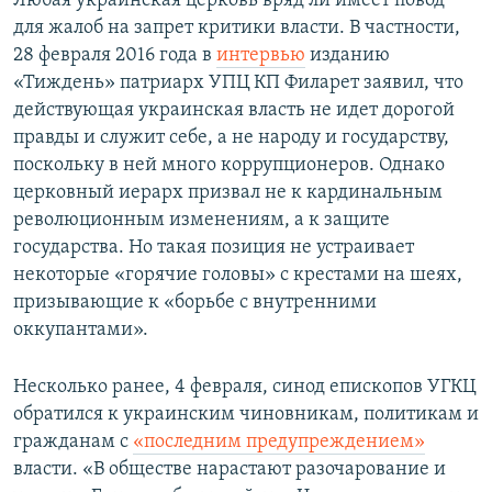
Любая украинская церковь вряд ли имеет повод
для жалоб на запрет критики власти. В частности,
28 февраля 2016 года в
интервью
изданию
«Тиждень» патриарх УПЦ КП Филарет заявил, что
действующая украинская власть не идет дорогой
правды и служит себе, а не народу и государству,
поскольку в ней много коррупционеров. Однако
церковный иерарх призвал не к кардинальным
революционным изменениям, а к защите
государства. Но такая позиция не устраивает
некоторые «горячие головы» с крестами на шеях,
призывающие к «борьбе с внутренними
оккупантами».
Несколько ранее, 4 февраля, синод епископов УГКЦ
обратился к украинским чиновникам, политикам и
гражданам с
«последним предупреждением»
власти. «В обществе нарастают разочарование и