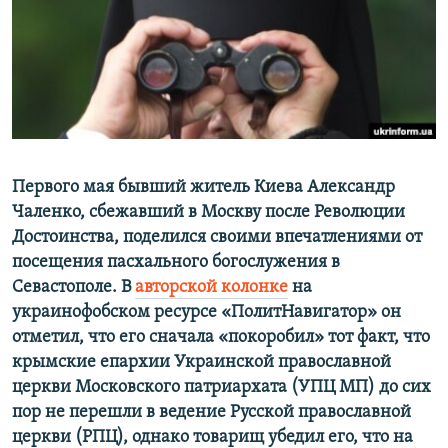
ПРИСОЕДИНЯЙТЕСЬ!
ПОБЕДИТЕЛЕЙ НЕ СУДЯТ?
КРЫМ.НЕПОКОРЕННЫЙ
ELIFBE
УКРАИНСКАЯ ПРОБЛЕМА КРЫМА
Все сайты RFE/RL
Первого мая бывший житель Киева Александр
Чаленко, сбежавший в Москву после Революции
Достоинства, поделился своими впечатлениями от
посещения пасхального богослужения в
Севастополе. В
авторской колонке
на
украинофобском ресурсе «ПолитНавигатор» он
отметил, что его сначала «покоробил» тот факт, что
крымские епархии Украинской православной
церкви Московского патриархата (УПЦ МП) до сих
пор не перешли в ведение Русской православной
церкви (РПЦ), однако товарищ убедил его, что на