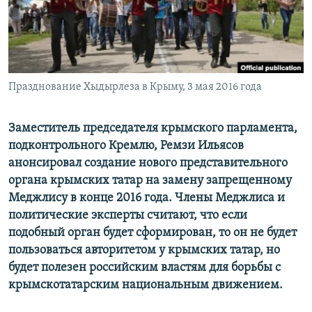
ПРИСОЕДИНЯЙТЕСЬ!
ПОБЕДИТЕЛЕЙ НЕ СУДЯТ?
КРЫМ.НЕПОКОРЕННЫЙ
ELIFBE
Празднование Хыдырлеза в Крыму, 3 мая 2016 года
УКРАИНСКАЯ ПРОБЛЕМА КРЫМА
Все сайты RFE/RL
Заместитель председателя крымского парламента,
подконтрольного Кремлю, Ремзи Ильясов
анонсировал создание нового представительного
органа крымских татар на замену запрещенному
Меджлису в конце 2016 года. Члены Меджлиса и
политические эксперты считают, что если
подобный орган будет сформирован, то он не будет
пользоваться авторитетом у крымских татар, но
будет полезен российским властям для борьбы с
крымскотатарским национальным движением.