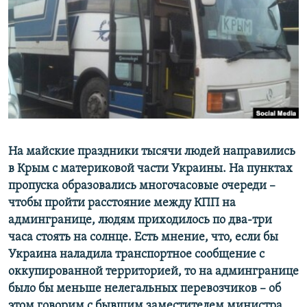
ПРИСОЕДИНЯЙТЕСЬ!
ПОБЕДИТЕЛЕЙ НЕ СУДЯТ?
КРЫМ.НЕПОКОРЕННЫЙ
ELIFBE
УКРАИНСКАЯ ПРОБЛЕМА КРЫМА
Все сайты RFE/RL
На майские праздники тысячи людей направились
в Крым с материковой части Украины. На пунктах
пропуска образовались многочасовые очереди –
чтобы пройти расстояние между КПП на
админгранице, людям приходилось по два-три
часа стоять на солнце. Есть мнение, что, если бы
Украина наладила транспортное сообщение с
оккупированной территорией, то на админгранице
было бы меньше нелегальных перевозчиков – об
этом говорим с бывшим заместителем министра