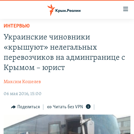
Доступность
ссылки
Вернуться
ИНТЕРВЬЮ
к
НОВОСТИ
Украинские чиновники
основному
СПЕЦПРОЕКТЫ
содержанию
«крышуют» нелегальных
ВОДА
Вернутся
ГРУЗ 200
перевозчиков на админгранице с
к
ИСТОРИЯ
КАРТА ВОЕННЫХ ОБЪЕКТОВ КРЫМА
Крымом – юрист
главной
ЕЩЕ
11 ЛЕТ ОККУПАЦИИ КРЫМА. 11 ИСТОРИЙ СОПРОТИВЛЕНИЯ
навигации
Максим Кошелев
Вернутся
РАДІО СВОБОДА
ИНТЕРАКТИВ
к
06 мая 2016, 15:00
КАК ОБОЙТИ БЛОКИРОВКУ
ИНФОГРАФИКА
поиску
Поделиться
Читать без VPN
ТЕЛЕПРОЕКТ КРЫМ.РЕАЛИИ
Українською
СОВЕТЫ ПРАВОЗАЩИТНИКОВ
Qırımtatar
ПРОПАВШИЕ БЕЗ ВЕСТИ