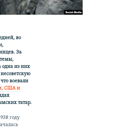
едией, во
и,
инцев. За
стемы,
 одна из них
 несоветскую
 что воевали
и, США и
ядах
ымских татар.
938 году
началась