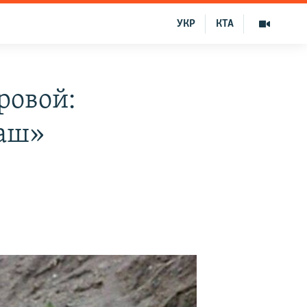
УКР
КТА
ровой:
Наш»