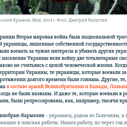
сией Крымом. Май, 2014 г. Фото: Дмитрий Капустин
краины Вторая мировая война была национальной траг
й украинцы, лишенные собственной государственност
ли воевать за чужие интересы и убивать других укра
 население Украины вели войну две тоталитарные си
аково не считались с ценой человеческой жизни. Когда
территории Украины, те украинцы, которые воевали за
протяжении долгого времени были гонимы. Другие, те,
зма
в составе армий Великобритании и Канады, Польш
когда не были названы. И даже те, которые воевали в р
мии, были репрессированы, как, например, тысячи кр
илобран-Кармазин
– украинец, родом из Галичины, в 1
анцию в поисках работы. Нашел работу, но через год 