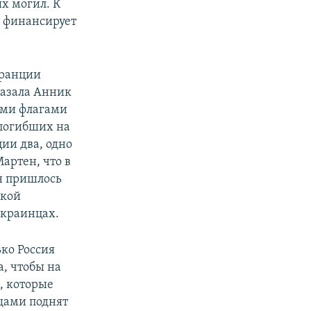
х могил. К
а финансирует
Франции
казала Анник
ими флагами
 погибших на
ии два, одно
артен, что в
н пришлось
ской
краинцах.
ко Россия
а, чтобы на
, которые
щами поднят