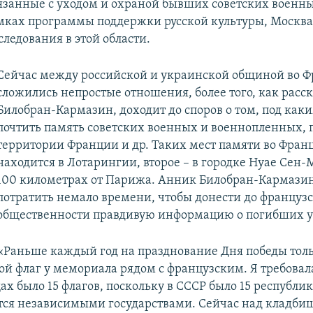
язанные с уходом и охраной бывших советских военны
амках программы поддержки русской культуры, Москв
ледования в этой области.
Сейчас между российской и украинской общиной во 
сложились непростые отношения, более того, как расс
Билобран-Кармазин, доходит до споров о том, под как
почтить память советских военных и военнопленных,
территории Франции и др. Таких мест памяти во Франц
находится в Лотарингии, второе – в городке Нуае Сен-М
100 километрах от Парижа. Анник Билобран-Кармази
потратить немало времени, чтобы донести до француз
общественности правдивую информацию о погибших у
«Раньше каждый год на празднование Дня победы толь
ой флаг у мемориала рядом с французским. Я требовал
х было 15 флагов, поскольку в СССР было 15 республик
тся независимыми государствами. Сейчас над кладби