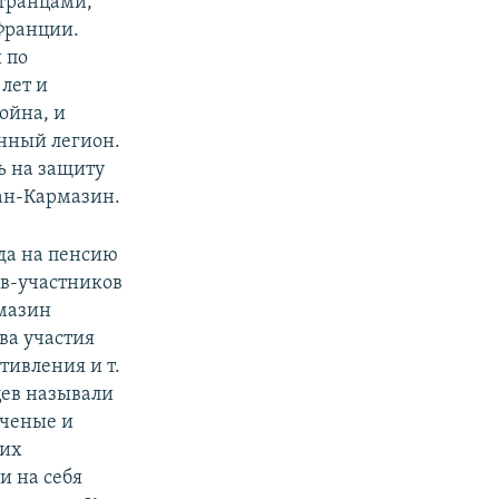
транцами,
Франции.
 по
лет и
ойна, и
нный легион.
ь на защиту
ан-Кармазин.
ода на пенсию
ев-участников
мазин
ва участия
тивления и т.
цев называли
ученые и
ких
и на себя