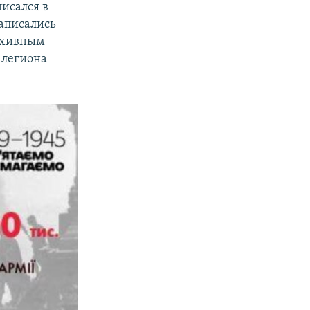
исался в
записались
архивным
 легиона