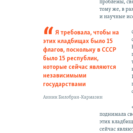
проблемы, св
тому же, в р
и научные исс
Я требовала, чтобы на
этих кладбищах было 15
флагов, поскольку в СССР
было 15 республик,
которые сейчас являются
независимыми
государствами
Анник Билобран-Кармазин
поднимала св
этих кладбища
сейчас являю