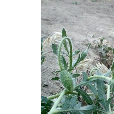
ПОБЕДИТЕЛЕЙ НЕ СУДЯТ?
КРЫМ.НЕПОКОРЕННЫЙ
ELIFBE
УКРАИНСКАЯ ПРОБЛЕМА КРЫМА