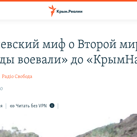
евский миф о Второй ми
еды воевали» до «Крым
к
Радіо Свобода
40
ся
Читать без VPN