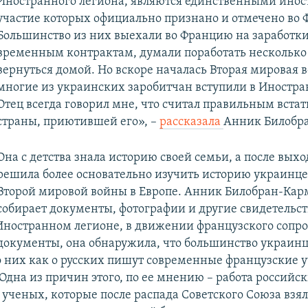
Иностранного легиона, являются единственными инос
участие которых официально признано и отмечено во 
Большинство из них выехали во Францию на заработки
временным контрактам, думали поработать несколько 
вернуться домой. Но вскоре началась Вторая мировая в
многие из украинских заробитчан вступили в Иностра
Отец всегда говорил мне, что считал правильным встат
страны, приютившей его», –
рассказала
Анник Билобр
Она с детства знала историю своей семьи, а после вых
решила более основательно изучить историю украинц
Второй мировой войны в Европе. Анник Билобран-Кар
собирает документы, фотографии и другие свидетельст
Иностранном легионе, в движении французского сопро
я документы, она обнаружила, что большинство украин
о них как о русских пишут современные французские 
Одна из причин этого, по ее мнению – работа российс
 ученых, которые после распада Советского Союза взял