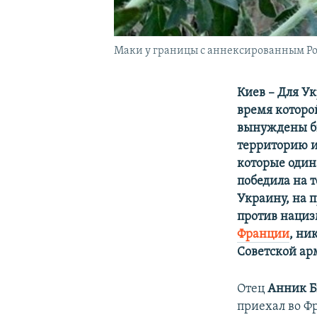
Маки у границы с аннексированным Рос
Киев – Для У
время которо
вынуждены бы
территорию и
которые один
победила на 
Украину, на 
против наци
Франции
, ни
Советской ар
Отец
Анник Б
приехал во Фр