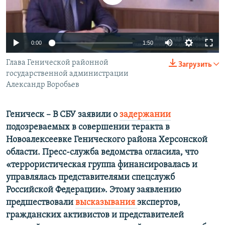
ПРИСОЕДИНЯЙТЕСЬ!
ПОБЕДИТЕЛЕЙ НЕ СУДЯТ?
КРЫМ.НЕПОКОРЕННЫЙ
0:00
1:50
ELIFBE
Глава Генической районной
УКРАИНСКАЯ ПРОБЛЕМА КРЫМА
Загрузить
государственной администрации
Все сайты RFE/RL
Александр Воробьев
Геническ – В СБУ заявили о
задержании
подозреваемых в совершении теракта в
Новоалексеевке Генического района Херсонской
области. Пресс-служба ведомства огласила, что
«террористическая группа финансировалась и
управлялась представителями спецслужб
Российской Федерации». Этому заявлению
предшествовали
высказывания
экспертов,
гражданских активистов и представителей