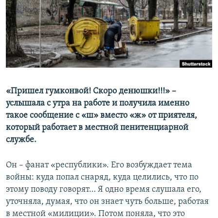
ПРИСОЕДИНЯЙТЕСЬ!
ПОБЕДИТЕЛЕЙ НЕ СУДЯТ?
КРЫМ.НЕПОКОРЕННЫЙ
ELIFBE
УКРАИНСКАЯ ПРОБЛЕМА КРЫМА
Все сайты RFE/RL
«Пришел гумконвой! Скоро денюшки!!!» –
услышала с утра на работе и получила именно
такое сообщение с «ш» вместо «ж» от приятеля,
который работает в местной пенитенциарной
службе.
Он – фанат «республики». Его возбуждает тема
войны: куда попал снаряд, куда целились, что по
этому поводу говорят… Я одно время слушала его,
уточняла, думая, что он знает чуть больше, работая
в местной «милиции». Потом поняла, что это