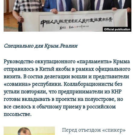
ПРИСОЕДИНЯЙТЕСЬ!
ПОБЕДИТЕЛЕЙ НЕ СУДЯТ?
КРЫМ.НЕПОКОРЕННЫЙ
ELIFBE
УКРАИНСКАЯ ПРОБЛЕМА КРЫМА
Все сайты RFE/RL
Специально для Крым.Реалии
Руководство оккупационного «парламента» Крыма
отправилось в Китай якобы в рамках официального
визита. В состав делегации вошли и представители
«совмина» республики. Коллаборационисты без
устали повторяли, что предприниматели из КНР
готовы вкладывать в проекты на полуострове, но
все свелось к обычному приему в российском
посольстве.
Перед отъездом «спикер»