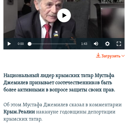
ПРИСОЕДИНЯЙТЕСЬ!
ПОБЕДИТЕЛЕЙ НЕ СУДЯТ?
No media source currently available
КРЫМ.НЕПОКОРЕННЫЙ
ELIFBE
УКРАИНСКАЯ ПРОБЛЕМА КРЫМА
Все сайты RFE/RL
0:00
1:43
Загрузить
Национальный лидер крымских татар Мустафа
Джемилев призывает соотечественников быть
более активными в вопросе защиты своих прав.
Об этом Мустафа Джемилев сказал в комментарии
Крым.Реалии
накануне годовщины депортации
крымских татар.