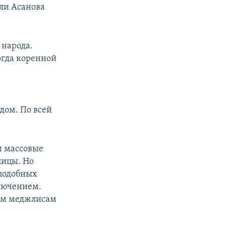
Али Асанова
 народа.
огда коренной
дом. По всей
и массовые
лицы. Но
 подобных
ключением.
ым меджлисам