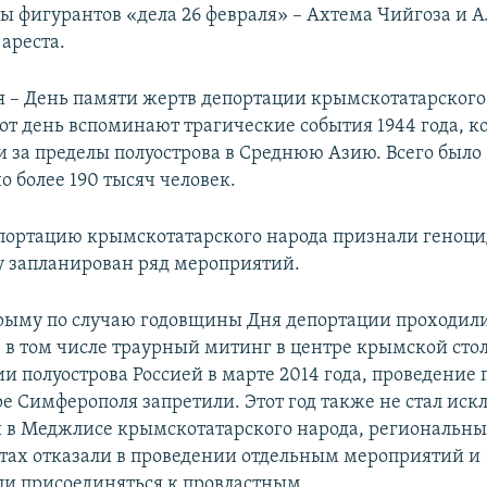
ы фигурантов «дела 26 февраля» – Ахтема Чийгоза и 
ареста.
мая – День памяти жертв депортации крымскотатарского
тот день вспоминают трагические события 1944 года, к
и за пределы полуострова в Среднюю Азию. Всего было
 более 190 тысяч человек.
портацию крымскотатарского народа признали геноци
ду запланирован ряд мероприятий.
рыму по случаю годовщины Дня депортации проходил
 в том числе траурный митинг в центре крымской сто
ии полуострова Россией в марте 2014 года, проведение
ре Симферополя запретили. Этот год также не стал ис
 в Меджлисе крымскотатарского народа, региональн
стах отказали в проведении отдельным мероприятий и
и присоединяться к провластным.