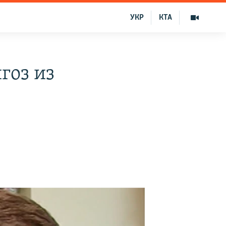
УКР
КТА
гоз из