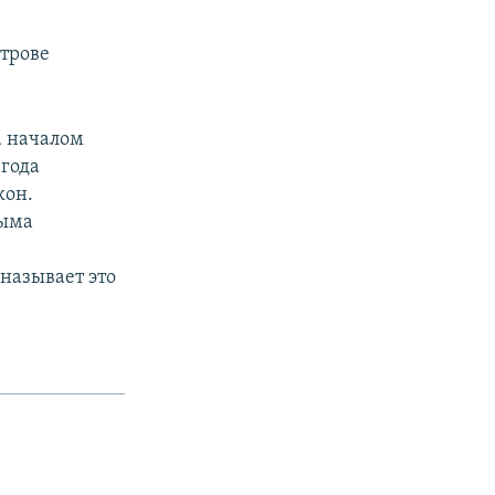
строве
а началом
 года
кон.
рыма
называет это