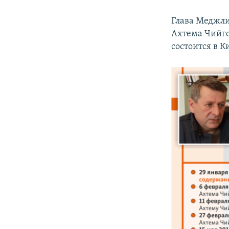
Глава Меджли
Ахтема Чийго
состоится в К