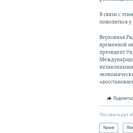
В связи с эт
помолиться у
Верховная Ра
временной ок
президент Ук
Международн
незаконными 
экономически
«восстановле
Поделить
This item is part of
Крым
По