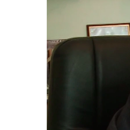
ПОБЕДИТЕЛЕЙ НЕ СУДЯТ?
КРЫМ.НЕПОКОРЕННЫЙ
ELIFBE
УКРАИНСКАЯ ПРОБЛЕМА КРЫМА