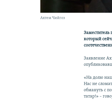
Ахтем Чийгоз
Заместитель 
который сейч
соотечествен
Заявление Ах
опубликовавш
«На долю наш
Нас не слома
обмануть с п
татар!» – гов