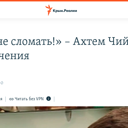
не сломать!» – Ахтем Чий
чения
00
ся
Читать без VPN