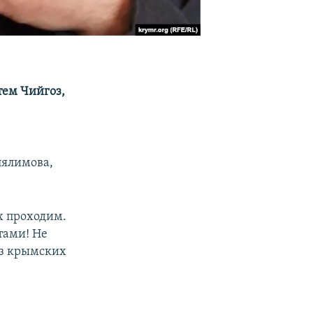
тем Чийгоз,
лялимова,
х проходим.
тами! Не
ез крымских