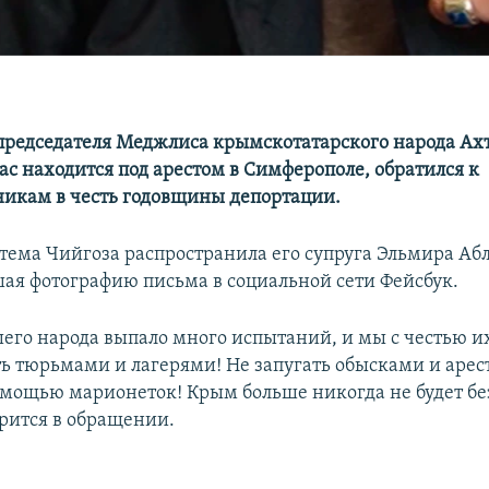
председателя Меджлиса крымскотатарского народа Ах
ас находится под арестом в Симферополе, обратился к
никам в честь годовщины депортации.
тема Чийгоза распространила его супруга Эльмира Аб
ая фотографию письма в социальной сети Фейсбук.
его народа выпало много испытаний, и мы с честью и
ть тюрьмами и лагерями! Не запугать обысками и арес
омощью марионеток! Крым больше никогда не будет б
орится в обращении.