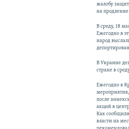
жалобу защит
на продление 
В среду, 18 
Ежегодно в э
народ выслал
депортировано
В Украине де
стране в сре
Ежегодно в К
мероприятия,
после аннекс
акций в цент
Как сообщили
власти на ме
рекомендовал