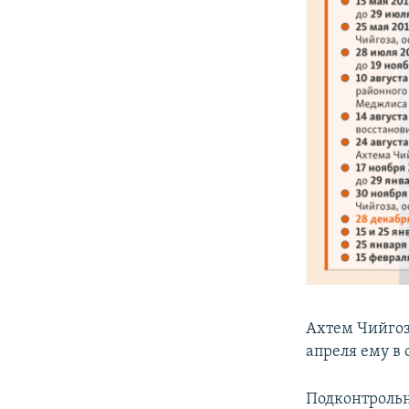
Ахтем Чийгоз 
апреля ему в 
Подконтрольн