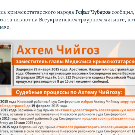
са крымскотатарского народа
Рефат Чубаров
сообщил,
за зачитают на Всеукраинском траурном митинге, ко
иеве.