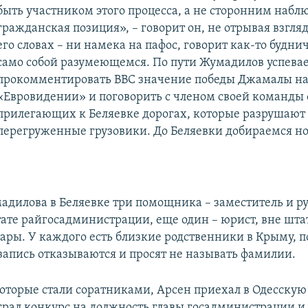
быть участником этого процесса, а не сторонним набл
гражданская позиция», – говорит он, не отрывая взгляд
его словах – ни намека на пафос, говорит как-то буднич
само собой разумеющемся. По пути Жумадилов успевае
прокомментировать BBC значение победы Джамалы н
«Евровидении» и поговорить с членом своей команды 
прилегающих к Беляевке дорогах, которые разрушают
перегруженные грузовики. До Беляевки добираемся н
адилова в Беляевке три помощника – заместитель и р
ате райгосадминистрации, еще один – юрист, вне штат
ары. У каждого есть близкие родственники в Крыму, п
 запись отказываются и просят не называть фамилии.
которые стали соратниками, Арсен приехал в Одесскую 
играл конкурс на должность главы госадминистрации и