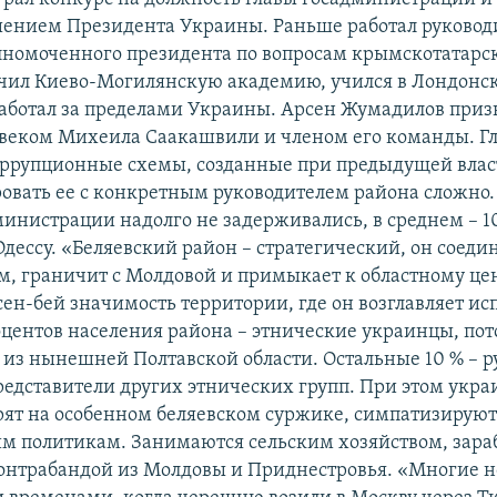
ением Президента Украины. Раньше работал руковод
лномоченного президента по вопросам крымскотатарск
нчил Киево-Могилянскую академию, учился в Лондонс
аботал за пределами Украины. Арсен Жумадилов призн
овеком Михеила Саакашвили и членом его команды. Гл
оррупционные схемы, созданные при предыдущей влас
вать ее с конкретным руководителем района сложно. 
инистрации надолго не задерживались, в среднем – 1
Одессу. «Беляевский район – стратегический, он соеди
ом, граничит с Молдовой и примыкает к областному цен
сен-бей значимость территории, где он возглавляет и
роцентов населения района – этнические украинцы, по
 из нынешней Полтавской области. Остальные 10 % – р
редставители других этнических групп. При этом укра
рят на особенном беляевском суржике, симпатизирую
м политикам. Занимаются сельским хозяйством, зар
онтрабандой из Молдовы и Приднестровья. «Многие н