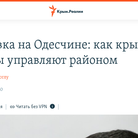
вка на Одесчине: как кр
ы управляют районом
оглу
00
ся
Читать без VPN