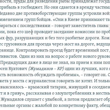
тности, пруды для разведения рыбы принадлежат госуд
 прибыль в госбюджет. Но они сдаются в аренду частн
едавно две противоборствующие группы устроили вой
рименением групп бойцов. «Они в Киеве принимают т
бираться с последствиями – говорит заместитель глав
и, пока его шеф проводит заседание комиссии по про
х фур, разрушающих и без того разбитые дороги. Ко
с грузовиков для проезда через мост на дороге, ведущ
ранице. Контролировать проезд будет временный пост
ивистов. Один из них на вопрос о работе нового руков
 «Предыдущих даже в лицо не знал, на прием к ним по
рсен Куатович
(Жумадилов – КР)
один из лучших, кого 
есть возможность обсуждать проблемы», – говорит он.
ета у моста с журналистом говорить не хотят. И тольк
 выяснилось – крымский татарин, живущий в соседнем 
ст и в гриву», рассказывая о злоупотреблениях в местн
 Жумадилов слушает с улыбкой, а потом предлагает обр
ельные органы с жалобой по конкретному факту, обещ