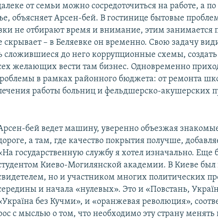
далеке от семьи можно сосредоточиться на работе, а по
мье, объясняет Арсен-бей. В гостинице бытовые пробле
овки не отбирают время и внимание, этим занимается 
 скрывает – в Беляевке он временно. Свою задачу види
ь сложившиеся до него коррупционные схемы, создать
всех желающих вести там бизнес. Одновременно прихо
роблемы в рамках районного бюджета: от ремонта шко
спечения работы больниц и фельдшерско-акушерских п
Арсен-бей ведет машину, уверенно объезжая знакомы
дороге, а там, где качество покрытия получше, добавля
«На государственную службу я хотел изначально. Еще 
студентом Киево-Могилянской академии. В Киеве был 
свидетелем, но и участником многих политических пр
середины и начала «нулевых». Это и «Повстань, Україн
«Україна без Кучми», и «оранжевая революция», соотв
рос с мыслью о том, что необходимо эту страну менять