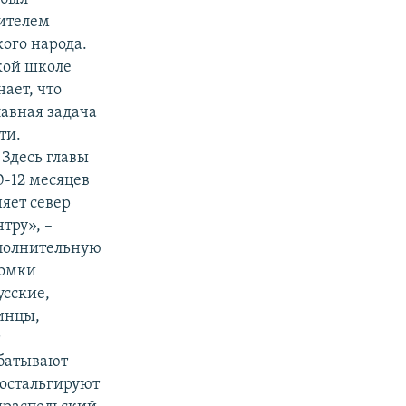
ителем
ого народа.
кой школе
ает, что
авная задача
ти.
Здесь главы
0-12 месяцев
няет север
тру», –
сполнительную
томки
усские,
инцы,
т
абатывают
остальгируют