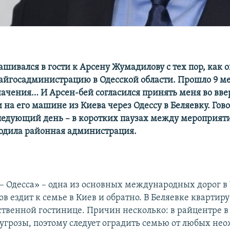
ашивался в гости к Арсену Жумадилову с тех пор, как о
айгосадминистрацию в Одесской области. Прошло 9 ме
ачения… И Арсен-бей согласился принять меня во вв
 на его машине из Киева через Одессу в Беляевку. Гов
следующий день – в коротких паузах между мероприят
одила районная администрация.
 – Одесса» – одна из основных международных дорог в
 ездит к семье в Киев и обратно. В Беляевке квартиру
ственной гостинице. Причин несколько: в райцентре в 
угрозы, поэтому следует оградить семью от любых не