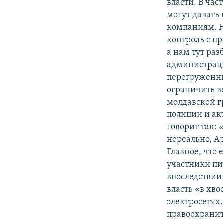
власти. В час
могут давать
компаниям. Н
контроль с п
а нам тут раз
администраци
перегруженны
ограничить ве
молдавской г
полиции и акт
говорит так:
нереально, А
Главное, что 
участники пик
впоследствии
власть «в хво
электросетях.
правоохранит