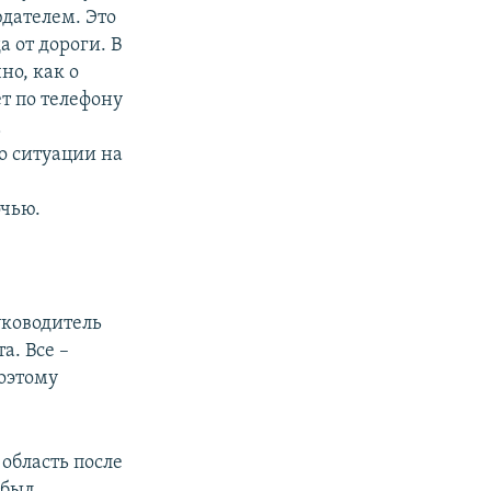
юдателем. Это
а от дороги. В
но, как о
т по телефону
а
о ситуации на
очью.
уководитель
а. Все –
оэтому
область после
 был