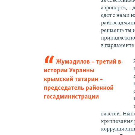
за советским
аэропорт», –
едет с нами и
райгосадмини
решаешь ты и
принадлежнос
в парламенте
Жумадилов – третий в
истории Украины
крымский татарин –
председатель районной
госадминистрации
властей. Нын
крышевания р
коррупционны