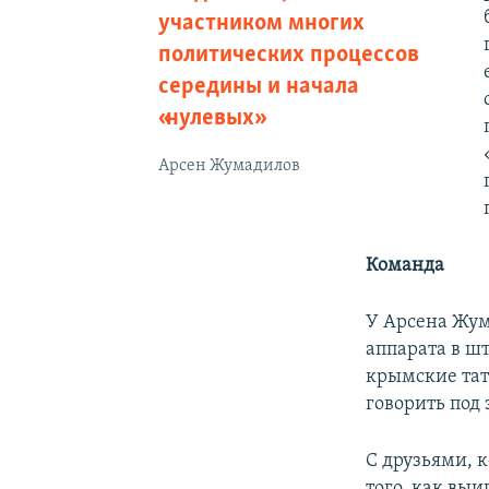
участником многих
политических процессов
середины и начала
«нулевых»
Арсен Жумадилов
Команда
У Арсена Жум
аппарата в шт
крымские тат
говорить под
С друзьями, 
того, как вы