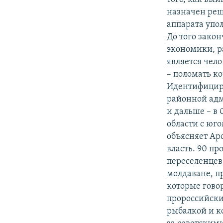
назначен реш
аппарата упо
До того зако
экономики, р
является чел
– поломать к
Идентифициро
районной адм
и дальше – в 
области с юг
объясняет Ар
власть. 90 п
переселенцев
молдаване, п
которые гово
пророссийски
рыбалкой и к