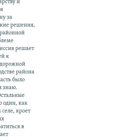
арству и
ым
ну за
акие решения,
ы районной
блеме
миссия решает
ей к
 дорожной
одстве района
пасть было
я знаю.
 Остальные
о один, как
селе, кроет
ых
атиться в
ает