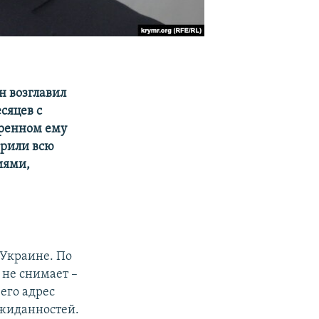
н возглавил
сяцев с
еренном ему
орили всю
иями,
 Украине. По
 не снимает –
его адрес
ожиданностей.