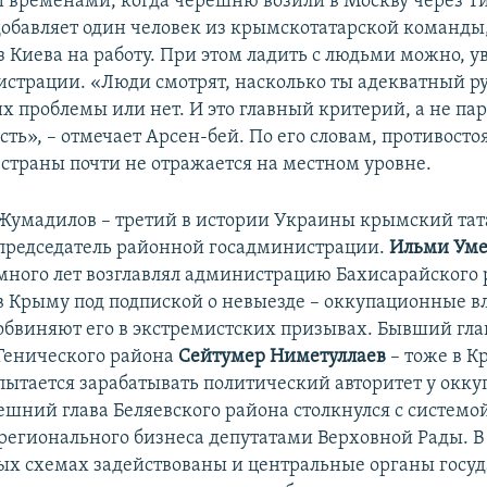
и временами, когда черешню возили в Москву через Т
 добавляет один человек из крымскотатарской команды
з Киева на работу. При этом ладить с людьми можно, у
страции. «Люди смотрят, насколько ты адекватный ру
х проблемы или нет. И это главный критерий, а не па
ть», – отмечает Арсен-бей. По его словам, противост
 страны почти не отражается на местном уровне.
Жумадилов – третий в истории Украины крымский тат
председатель районной госадминистрации.
Ильми Уме
много лет возглавлял администрацию Бахисарайского 
в Крыму под подпиской о невыезде – оккупационные в
обвиняют его в экстремистских призывах. Бывший гла
Генического района
Сейтумер Ниметуллаев
– тоже в К
пытается зарабатывать политический авторитет у окк
ешний глава Беляевского района столкнулся с системо
егионального бизнеса депутатами Верховной Рады. В
х схемах задействованы и центральные органы госу