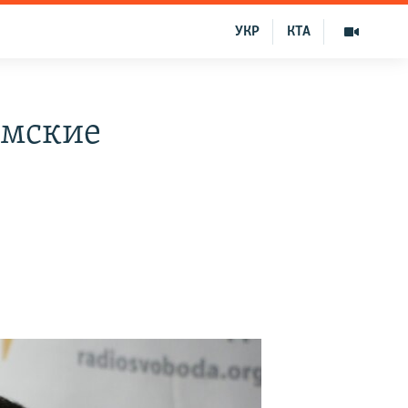
УКР
КТА
ымские