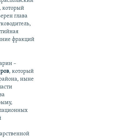
ираспольский
, который
верен глава
ководитель,
ртийная
ояние фракций
арин –
ров
, который
района, ныне
ласти
ва
рыму,
упационных
й
дарственной