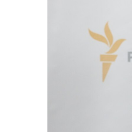
ПОБЕДИТЕЛЕЙ НЕ СУДЯТ?
КРЫМ.НЕПОКОРЕННЫЙ
ELIFBE
УКРАИНСКАЯ ПРОБЛЕМА КРЫМА