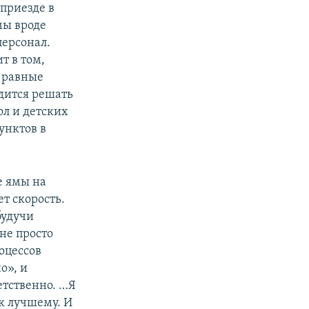
 приезде в
мы вроде
персонал.
т в том,
 равные
дится решать
л и детских
унктов в
е ямы на
ет скорость.
будучи
не просто
оцессов
о», и
етственно. …Я
 к лучшему. И