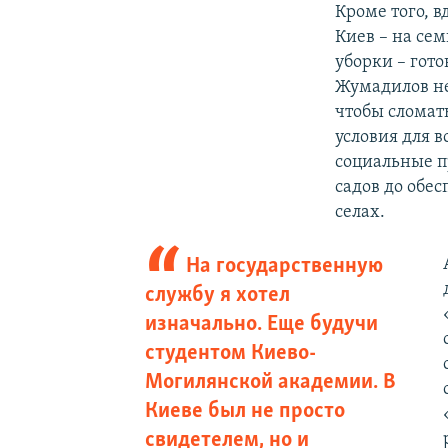
Кроме того, в
Киев – на се
уборки – гот
Жумадилов не
чтобы сломат
условия для 
социальные п
садов до обе
селах.
На государственную
службу я хотел
изначально. Еще будучи
студентом Киево-
Могилянской академии. В
Киеве был не просто
свидетелем, но и