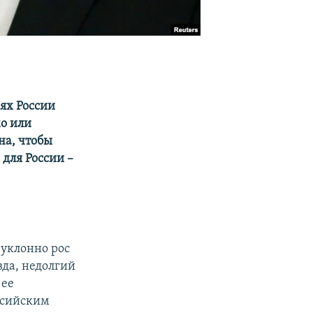
ях России
о или
на, чтобы
 для России –
еуклонно рос
вда, недолгий
 ее
ссийским