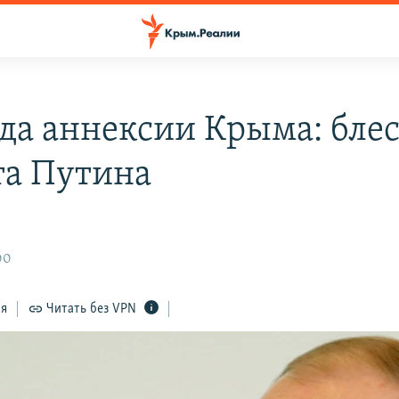
ода аннексии Крыма: блес
а Путина
00
ся
Читать без VPN