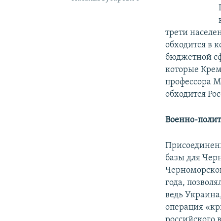
трети населе
обходится в 
бюджетной сф
которые Крем
профессора 
обходится Рос
Военно-полит
Присоединени
базы для Чер
Черноморского
года, позволя
ведь Украина,
операция «кр
российского 