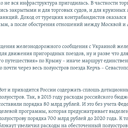
о не вся инфраструктура пригодилась. В частности то
ись закрытыми и для торговых судов, и для круизных 
санкций. Доход от турецких контрабандистов оказался
ым, а после обострения отношений между Москвой и
щения железнодорожного сообщения с Украиной желе
для движения пригородных поездов, ну и разве что дл
го путешествия» по Крыму – иначе маршрут единстве
почти через весь полуостров поезда Керчь – Севастоп
Вот и приходится России содержать сплошь дотационн
полуостров. Так, в 2015 году расходы российского бюд
составили порядка 80 млрд рублей. И это без учета Фе
целевой программы, которая предусматривает выделе
полуострову порядка 700 млрд рублей до 2020 года. К т
блэкаут увеличил расходы на обесточенный полуостров