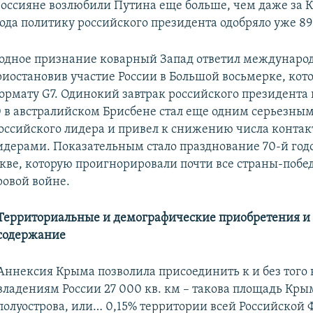
россияне возлюбили Путина еще больше, чем даже за 
года политику российского президента одобряло уже 89
родное признание коварный Запад ответил междунаро
риостановив участие России в Большой восьмерке, кот
формату G7. Одинокий завтрак российского президента
 в австралийском Брисбене стал еще одним серьезным
ссийского лидера и привел к снижению числа контакт
дерами. Показательным стало празднование 70-й го
кве, которую проигнорировали почти все страны-поб
ровой войне.
Территориальные и демографические приобретения и 
содержание
Аннексия Крыма позволила присоединить к и без тог
владениям России 27 000 кв. км – такова площадь Кры
полуострова, или… 0,15% территории всей Российской 