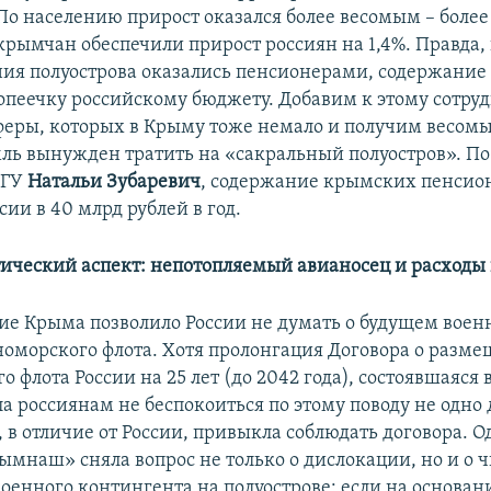
По населению прирост оказался более весомым – более
крымчан обеспечили прирост россиян на 1,4%. Правда,
ния полуострова оказались пенсионерами, содержание
копеечку российскому бюджету. Добавим к этому сотру
еры, которых в Крыму тоже немало и получим весом
ль вынужден тратить на «сакральный полуостров». П
МГУ
Натальи Зубаревич
, содержание крымских пенсио
сии в 40 млрд рублей в год.
ический аспект: непотопляемый авианосец и расходы 
е Крыма позволило России не думать о будущем воен
номорского флота. Хотя пролонгация Договора о разм
 флота России на 25 лет (до 2042 года), состоявшаяся 
ла россиянам не беспокоиться по этому поводу не одно
 в отличие от России, привыкла соблюдать договора. О
ымнаш» сняла вопрос не только о дислокации, но и о 
военного контингента на полуострове: если на основан