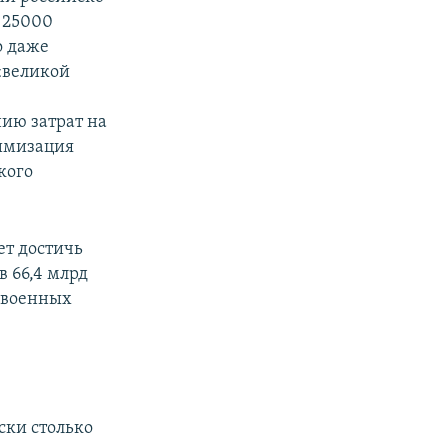
 25000
о даже
 «великой
нию затрат на
тимизация
кого
ет достичь
в 66,4 млрд
ю военных
ски столько