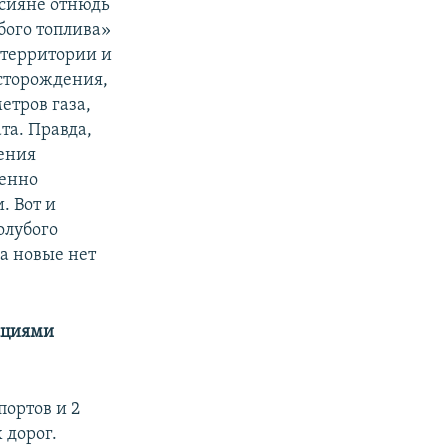
ссияне отнюдь
бого топлива»
 территории и
сторождения,
етров газа,
та. Правда,
жения
венно
. Вот и
олубого
на новые нет
кциями
ортов и 2
 дорог.