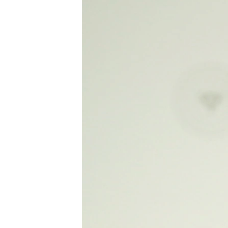
ПОБЕДИТЕЛЕЙ НЕ СУДЯТ?
КРЫМ.НЕПОКОРЕННЫЙ
ELIFBE
УКРАИНСКАЯ ПРОБЛЕМА КРЫМА