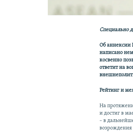
Специально д
Об аннексии 
написано нем
косвенно поз
ответит на во
внешнеполит
Рейтинг и ме
На протяжени
и достиг в ма
– в дальнейше
возрождения 