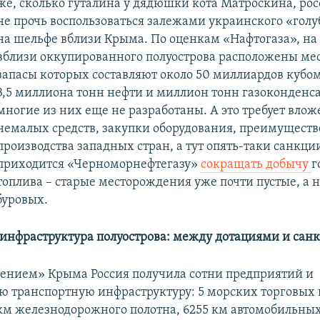
же, сколько гуталина у дядюшки кота Матроскина, ро
не прочь воспользоваться залежами украинского «голу
на шельфе вблизи Крыма. По оценкам «Нафтогаза», на
вблизи оккупированного полуострова расположены ме
запасы которых составляют около 50 миллиардов кубом
3,5 миллиона тонн нефти и миллион тонн газоконденса
многие из них еще не разработаны. А это требует вло
немалых средств, закупки оборудования, преимущест
производства западных стран, а тут опять-таки санкции
приходится «Черноморнефтегазу»
сокращать добычу
г
топлива – старые месторождения уже почти пустые, а 
буровых.
инфраструктура полуострова: между дотациями и сан
ением» Крыма Россия получила сотни предприятий и
ю транспортную инфраструктуру: 5 морских торговых п
км железнодорожного полотна, 6255 км автомобильных