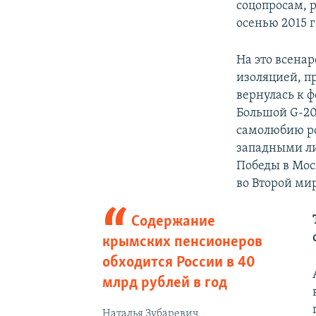
соцопросам, 
осенью 2015 
На это всена
изоляцией, п
вернулась к 
Большой G-20
самолюбию ро
западными ли
Победы в Мос
во Второй ми
Содержание
крымских пенсионеров
обходится России в 40
млрд рублей в год
Наталья Зубаревич