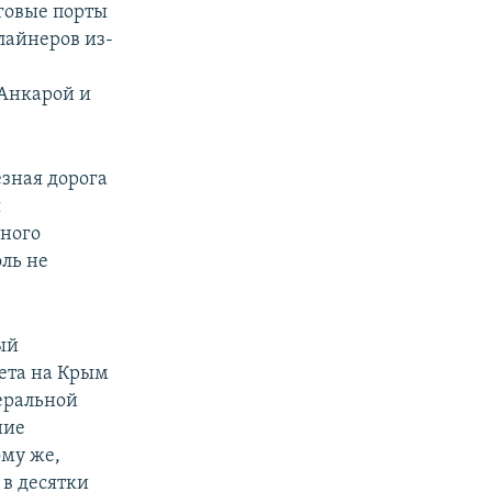
рговые порты
лайнеров из-
 Анкарой и
зная дорога
я
нного
оль не
ый
жета на Крым
деральной
ние
ому же,
 в десятки