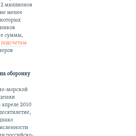
 2 миллионов
 не менее
 которых
дников
ые суммы,
о
подсчетам
неров
на оборонку
но-морской
ещении
в апреле 2010
 десятилетие,
днако
численности
ии российско-