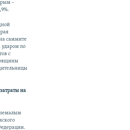
Крым –
,9%.
дной
орая
 на саммите
 ударом по
ов с
довщины
едительницы
затраты на
о немалым
мского
Федерации.