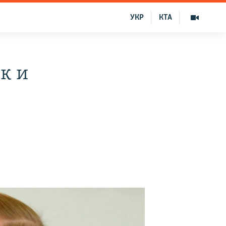
УКР
КТА
к и