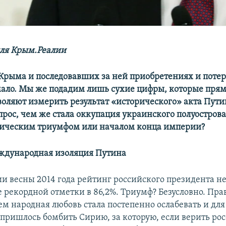
ля Крым.Реалии
Крыма и последовавших за ней приобретениях и потер
ало. Мы же подадим лишь сухие цифры, которые прям
воляют измерить результат «исторического» акта Пути
прос, чем же стала оккупация украинского полуострова
ическим триумфом или началом конца империи?
ждународная изоляция Путина
и весны 2014 года рейтинг российского президента н
е рекордной отметки в 86,2%. Триумф? Безусловно. Пра
м народная любовь стала постепенно ослабевать и для
пришлось бомбить Сирию, за которую, если верить ро