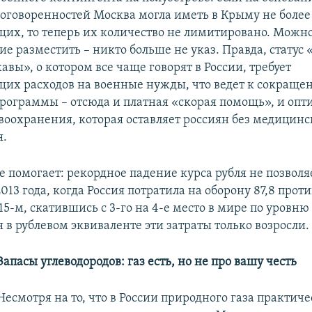
оговоренностей Москва могла иметь в Крыму не более
их, то теперь их количество не лимитировано. Можн
е разместить – никто больше не указ. Правда, статус
вы», о котором все чаще говорят в России, требует
щих расходов на военные нужды, что ведет к сокраще
рограммы – отсюда и платная «скорая помощь», и оп
воохранения, которая оставляет россиян без медицинс
я.
е помогает: рекордное падение курса рубля не позволя
013 года, когда Россия потратила на оборону 87,8 проти
15-м, скатившись с 3-го на 4-е место в мире по уровн
я в рублевом эквиваленте эти затраты только возросли.
Запасы углеводородов: газ есть, но не про вашу честь
Несмотря на то, что в России природного газа практиче