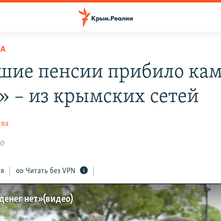
НА
шие пенсии прибило ка
а» – из крымских сетей
ева
00
ся
Читать без VPN
енег нет» (видео)