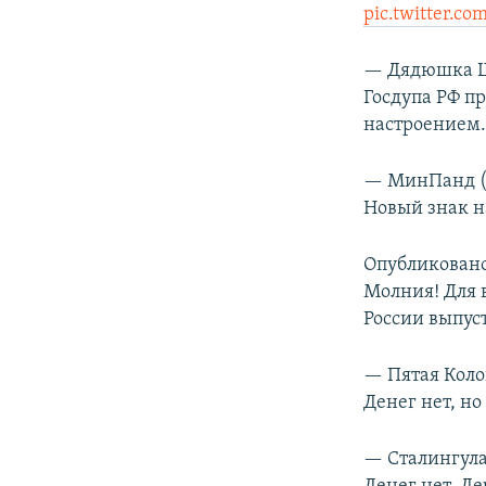
pic.twitter.c
— Дядюшка Ш
Госдупа РФ п
настроением
— МинПанд (
Новый знак н
Опубликован
Молния! Для 
России выпус
— Пятая Коло
Денег нет, н
— Сталингула