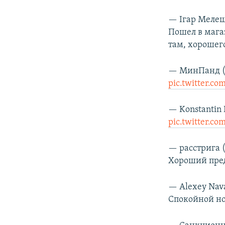
— Iгар Меле
Пошел в магаз
там, хорошег
— МинПанд (
pic.twitter.c
— Konstantin
pic.twitter.c
— расстрига (
Хороший пре
— Alexey Nav
Спокойной но