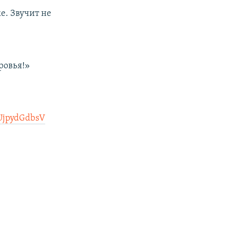
е. Звучит не
ровья!»
/UjpydGdbsV