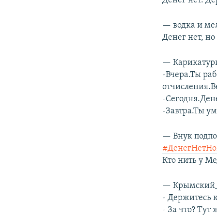
Денег нет. Д
— водка и ме
Денег нет, но
— Карикатури
-Вчера.Ты ра
отчисления.В
-Сегодня.Ден
-Завтра.Ты у
— Внук подп
#ДенегНетНо
Кто нить у Ме
— Крымский_
- Держитесь к
- За что? Тут