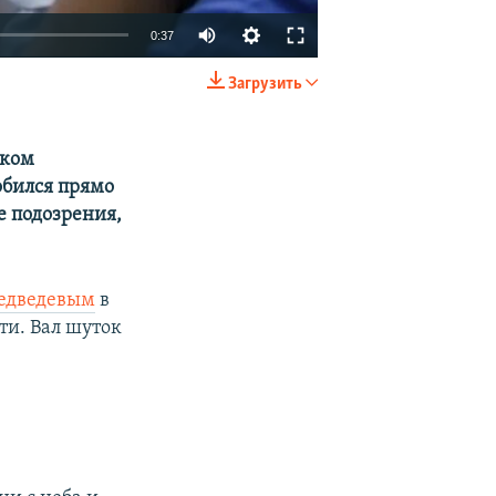
0:37
Загрузить
EMBED
SHARE
шком
обился прямо
е подозрения,
Медведевым
в
ти. Вал шуток