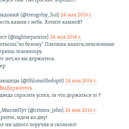
ержусь там. Настроение хорошее.
льдоний (@treugolny_hui)
24 мая 2016 г.
 есть камни с неба. Хотите камней?
ст (@nightseparator)
24 мая 2016 г.
ботаешь"по белому".Платишь налоги,пенсионные
еришь телевизору.
ег нет,но вы держитесь.
мер
ольщицы (@ShlomoSledopit)
24 мая 2016 г.
ВыДержитесь
дведа спросить успел, за что держаться то ?
МыслиПут (@crimea_john)
24 мая 2016 г.
репче, идем ко дну!
 же ни одного поручня и скользко!