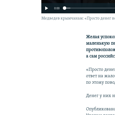
0:00
Медведев крымчанам: «Просто денег не
Желая успоко
маленькую пе
противополож
а сам россий
«Просто денег
ответ на жал
по этому пово
Денег у них н
Опубликован