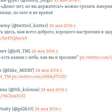
ый фрукт (@Buddy_Judge)
23 мая 2016 г.
 «Денег нет, но вы держитесь!» можно грозить Америк
юще, но зато и не враньё.
итер (@twitted_knitter)
24 мая 2016 г.
 здесь, вам всего доброго, хорошего настроения и здо
om/he4YQAaea9
ович (@JoN_TM)
24 мая 2016 г.
о есть камни с неба, как вы и просили!"
pic.twitter.com
и (@Fake_MIDRF)
24 мая 2016 г.
N_TM
pic.twitter.com/zHhkjF7UdU
нка (@5th_kolonna)
24 мая 2016 г.
om/VsCkza3GEI
rinsky (@gsl2k10)
24 мая 2016 г.