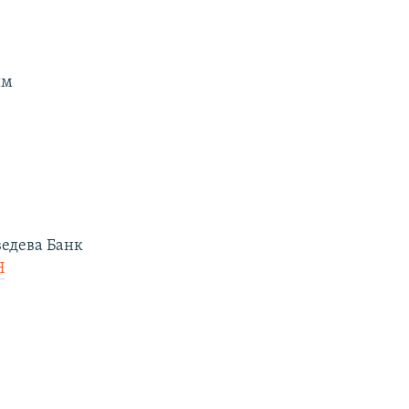
им
едева Банк
H