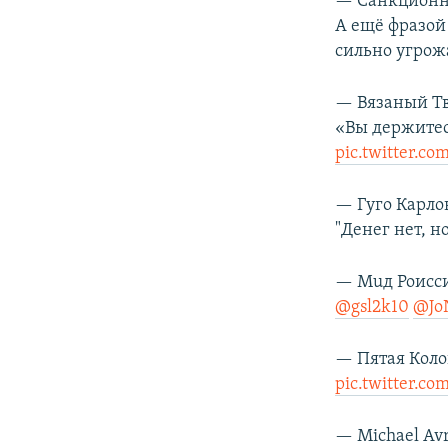
— Санкционн
А ещё фразой
сильно угрожа
— Вязаный Тв
«Вы держитесь
pic.twitter.c
— Гуго Карл
"Денег нет, н
— Мuд Роисс
@gsl2k10
@Jo
— Пятая Коло
pic.twitter.c
— Michael Av