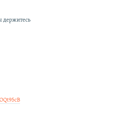
вы держитесь
xOQt95cB