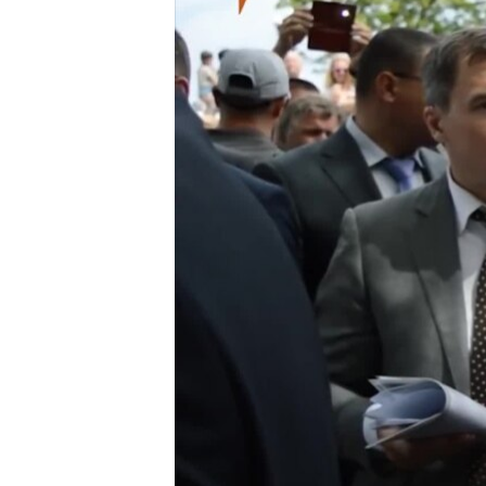
ПОБЕДИТЕЛЕЙ НЕ СУДЯТ?
КРЫМ.НЕПОКОРЕННЫЙ
ELIFBE
УКРАИНСКАЯ ПРОБЛЕМА КРЫМА