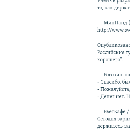
Ученые разра
то, как держа
— МинПанд (
http://www.sv
Опубликован
Российские т
хорошего".
— Рогозин-на
- Спасибо, бы
- Пожалуйста,
- Денег нет. 
— ВьетКафе /
Сегодня зарпл
держитесь там