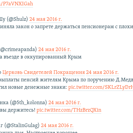
om/P7aVNXIGah
у (@Shulz)
24 мая 2016 г.
риняла закон о запрете держаться пенсионерам с плох
.
@crimeapanda)
24 мая 2016 г.
а въезде в оккупированный Крым
о
Церковь Свидетелей Покращення
24 мая 2016 г.
выплаты пенсий жителям Крыма по поручению Д.Медв
тил новые денежные знаки:
pic.twitter.com/SKLrZLyDr
нка (@5th_kolonna)
24 мая 2016 г.
о вы держитесь!
pic.twitter.com/THzBrzQXin
г (@StalinGulag)
24 мая 2016 г.