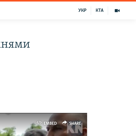
УКР
КТА
мнями
EMBED
SHARE