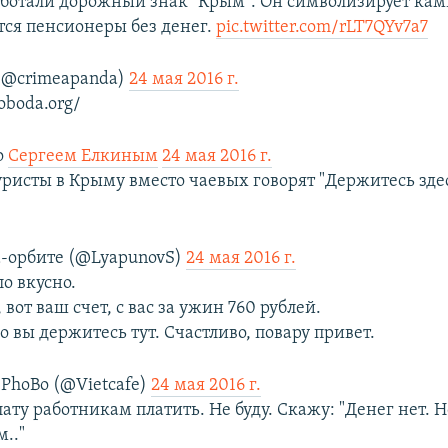
ботали дорожный знак "Крым". Он символизирует камн
тся пенсионеры без денег.
pic.twitter.com/rLT7QYv7a7
@crimeapanda)
24 мая 2016 г.
oboda.org/
о
Сергеем Елкиным
24 мая 2016 г.
уристы в Крыму вместо чаевых говорят "Держитесь здес
-орбите (@LyapunovS)
24 мая 2016 г.
ло вкусно.
 вот ваш счет, с вас за ужин 760 рублей.
Но вы держитесь тут. Счастливо, повару привет.
 PhoBo (@Vietcafe)
24 мая 2016 г.
ату работникам платить. Не буду. Скажу: "Денег нет. 
.."