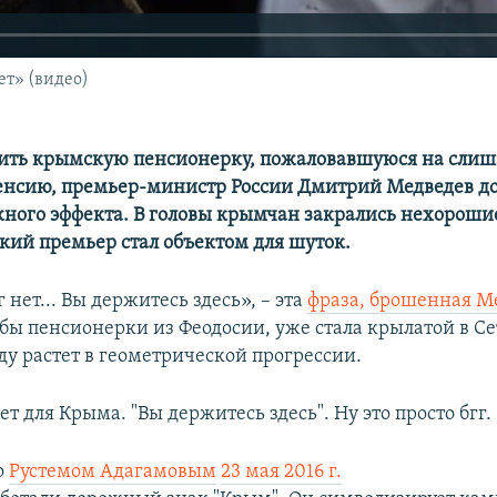
т» (видео)
ить крымскую пенсионерку, пожаловавшуюся на сли
нсию, премьер-министр России Дмитрий Медведев д
ного эффекта. В головы крымчан закрались нехороши
ский премьер стал объектом для шуток.
 нет... Вы держитесь здесь», – эта
фраза, брошенная 
обы пенсионерки из Феодосии, уже стала крылатой в Се
ду растет в геометрической прогрессии.
ет для Крыма. "Вы держитесь здесь". Ну это просто бгг.
о
Рустемом Адагамовым
23 мая 2016 г.