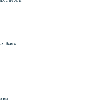
и с неба и
ь. Всего
Но вы