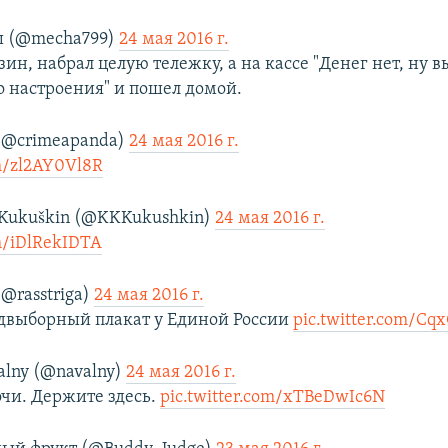
ш (@mecha799)
24 мая 2016 г.
ин, набрал целую тележку, а на кассе "Денег нет, ну 
о настроения" и пошел домой.
@crimeapanda)
24 мая 2016 г.
om/zl2AY0Vl8R
 Kukuškin (@KKKukushkin)
24 мая 2016 г.
om/iDlRekIDTA
@rasstriga)
24 мая 2016 г.
двыборный плакат у Единой России
pic.twitter.com/Cq
alny (@navalny)
24 мая 2016 г.
чи. Держите здесь.
pic.twitter.com/xTBeDwIc6N