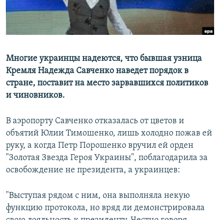
ПРИСОЕДИНЯЙТЕСЬ!
ПОБЕДИТЕЛЕЙ НЕ СУДЯТ?
КРЫМ.НЕПОКОРЕННЫЙ
ELIFBE
Многие украинцы надеются, что бывшая узница
УКРАИНСКАЯ ПРОБЛЕМА КРЫМА
Кремля Надежда Савченко наведет порядок в
Все сайты RFE/RL
стране, поставит на место зарвавшихся политиков
и чиновников.
В аэропорту Савченко отказалась от цветов и
объятий Юлии Тимошенко, лишь холодно пожав ей
руку, а когда Петр Порошенко вручил ей орден
"Золотая Звезда Героя Украины", поблагодарила за
освобождение не президента, а украинцев:
"Выступая рядом с ним, она выполняла некую
функцию протокола, но вряд ли демонстрировала