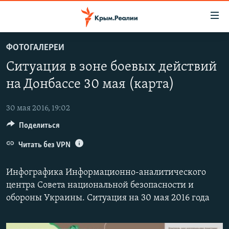
Доступность
ссылки
Вернуться
ФОТОГАЛЕРЕИ
к
НОВОСТИ
Ситуация в зоне боевых действий
основному
СПЕЦПРОЕКТЫ
содержанию
на Донбассе 30 мая (карта)
ВОДА
Вернутся
ГРУЗ 200
к
30 мая 2016, 19:02
ИСТОРИЯ
КАРТА ВОЕННЫХ ОБЪЕКТОВ КРЫМА
главной
Поделиться
ЕЩЕ
11 ЛЕТ ОККУПАЦИИ КРЫМА. 11 ИСТОРИЙ СОПРОТИВЛЕНИЯ
навигации
Вернутся
Читать без VPN
РАДІО СВОБОДА
ИНТЕРАКТИВ
к
КАК ОБОЙТИ БЛОКИРОВКУ
ИНФОГРАФИКА
поиску
Инфографика Информационно­-аналитического
ТЕЛЕПРОЕКТ КРЫМ.РЕАЛИИ
центра Совета национальной безопасности и
Українською
обороны Украины. Ситуация на 30 мая 2016 года
СОВЕТЫ ПРАВОЗАЩИТНИКОВ
Qırımtatar
ПРОПАВШИЕ БЕЗ ВЕСТИ