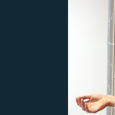
ПОБЕДИТЕЛЕЙ НЕ СУДЯТ?
КРЫМ.НЕПОКОРЕННЫЙ
ELIFBE
УКРАИНСКАЯ ПРОБЛЕМА КРЫМА