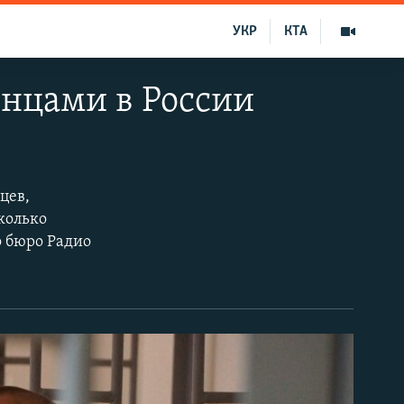
УКР
КТА
нцами в России
цев,
колько
о бюро Радио