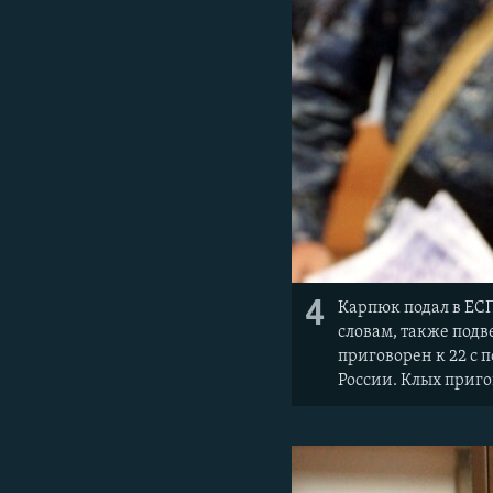
4
Карпюк подал в ЕСП
словам, также подв
приговорен к 22 с
России. Клых приг