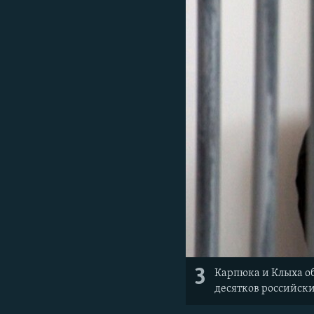
3
Карпюка и Клыха о
десятков российск