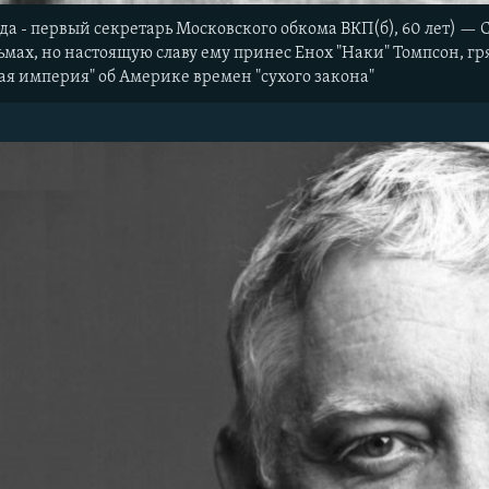
да - первый секретарь Московского обкома ВКП(б), 60 лет) 
ах, но настоящую славу ему принес Енох "Наки" Томпсон, гр
ая империя" об Америке времен "сухого закона"