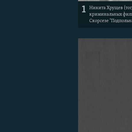
1
Никита Хрущев (тог
криминальных фильм
Скорсезе "Подпольн