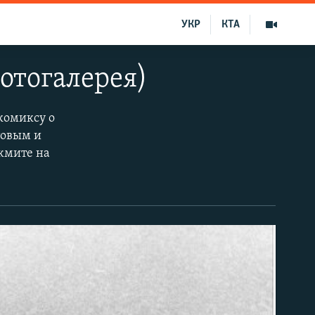
УКР
КТА
отогалерея)
комиксу о
товым и
ажмите на