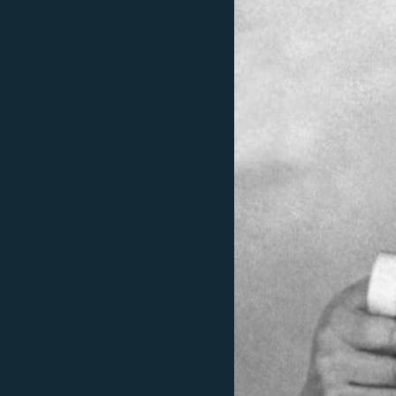
ПОБЕДИТЕЛЕЙ НЕ СУДЯТ?
КРЫМ.НЕПОКОРЕННЫЙ
ELIFBE
УКРАИНСКАЯ ПРОБЛЕМА КРЫМА