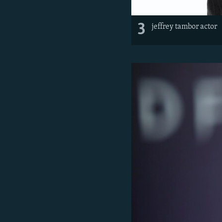
3
jeffrey tambor actor