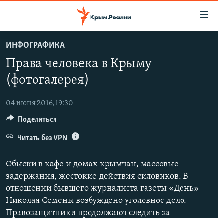
Доступность
ссылки
Вернуться
ИНФОГРАФИКА
к
НОВОСТИ
Права человека в Крыму
основному
СПЕЦПРОЕКТЫ
содержанию
(фотогалерея)
ВОДА
Вернутся
ГРУЗ 200
к
04 июня 2016, 19:30
ИСТОРИЯ
КАРТА ВОЕННЫХ ОБЪЕКТОВ КРЫМА
главной
Поделиться
ЕЩЕ
11 ЛЕТ ОККУПАЦИИ КРЫМА. 11 ИСТОРИЙ СОПРОТИВЛЕНИЯ
навигации
Вернутся
Читать без VPN
РАДІО СВОБОДА
ИНТЕРАКТИВ
к
КАК ОБОЙТИ БЛОКИРОВКУ
ИНФОГРАФИКА
поиску
Обыски в кафе и домах крымчан, массовые
ТЕЛЕПРОЕКТ КРЫМ.РЕАЛИИ
задержания, жестокие действия силовиков. В
Українською
отношении бывшего журналиста газеты «День»
СОВЕТЫ ПРАВОЗАЩИТНИКОВ
Qırımtatar
Николая Семены возбуждено уголовное дело.
ПРОПАВШИЕ БЕЗ ВЕСТИ
Правозащитники продолжают следить за