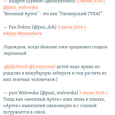
— Андрей Шумило (@andykrim65)
2 июня 2016 г.
@pani_walewska
"Военный Артек" - это как "Пионерский ГУЛАГ".
— Pan Doktor (@pan_dok)
3 июня 2016 г.
Айдер Муждабаев
Подождем, когда бывшие зэки предложат создать
тюремный.
.
@JakoVarrd
@LiveJournal
детей надо прямо из
роддома в инкубароры забирать и там растить из
них зеленых человечков:)
— pani Walewska (@pani_walewska)
3 июня 2016 г.
Тогда как «военный Артек» пока лишь в планах,
«Артек» нынешний планомерно и с головой
погружается в совок.