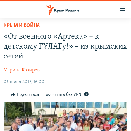
Доступность
ссылки
Вернуться
КРЫМ И ВОЙНА
к
НОВОСТИ
«От военного «Артека» – к
основному
СПЕЦПРОЕКТЫ
содержанию
детскому ГУЛАГу!» – из крымских
ВОДА
Вернутся
ГРУЗ 200
сетей
к
ИСТОРИЯ
КАРТА ВОЕННЫХ ОБЪЕКТОВ КРЫМА
главной
Марина Козырева
ЕЩЕ
11 ЛЕТ ОККУПАЦИИ КРЫМА. 11 ИСТОРИЙ СОПРОТИВЛЕНИЯ
навигации
Вернутся
06 июня 2016, 16:00
РАДІО СВОБОДА
ИНТЕРАКТИВ
к
КАК ОБОЙТИ БЛОКИРОВКУ
ИНФОГРАФИКА
Поделиться
Читать без VPN
поиску
ТЕЛЕПРОЕКТ КРЫМ.РЕАЛИИ
Українською
СОВЕТЫ ПРАВОЗАЩИТНИКОВ
Qırımtatar
ПРОПАВШИЕ БЕЗ ВЕСТИ