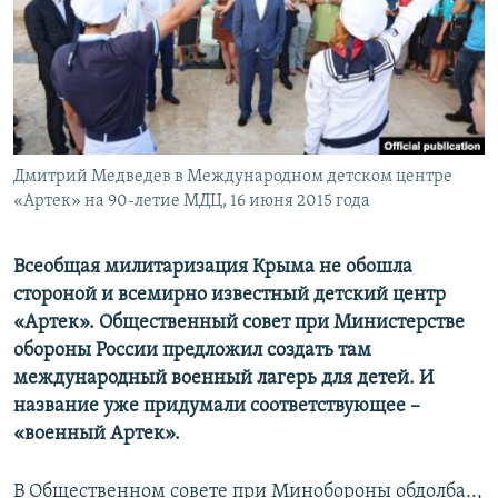
ПРИСОЕДИНЯЙТЕСЬ!
ПОБЕДИТЕЛЕЙ НЕ СУДЯТ?
КРЫМ.НЕПОКОРЕННЫЙ
ELIFBE
УКРАИНСКАЯ ПРОБЛЕМА КРЫМА
Все сайты RFE/RL
Дмитрий Медведев в Международном детском центре
«Артек» на 90-летие МДЦ, 16 июня 2015 года
Всеобщая милитаризация Крыма не обошла
стороной и всемирно известный детский центр
«Артек». Общественный совет при Министерстве
обороны России предложил создать там
международный военный лагерь для детей. И
название уже придумали соответствующее –
«военный Артек».
В Общественном совете при Минобороны обдолба..,