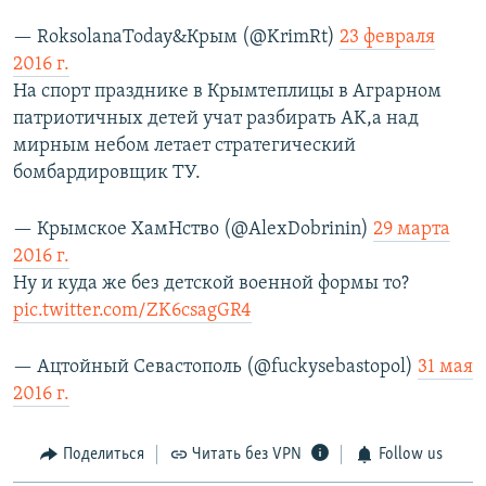
— RoksolanaToday&Крым (@KrimRt)
23 февраля
2016 г.
На спорт празднике в Крымтеплицы в Аграрном
патриотичных детей учат разбирать AK,а над
мирным небом летает стратегический
бомбардировщик ТУ.
— Крымское ХамНство (@AlexDobrinin)
29 марта
2016 г.
Ну и куда же без детской военной формы то?
pic.twitter.com/ZK6csagGR4
— Ацтойный Севастополь (@fuckysebastopol)
31 мая
2016 г.
Поделиться
Читать без VPN
Follow us