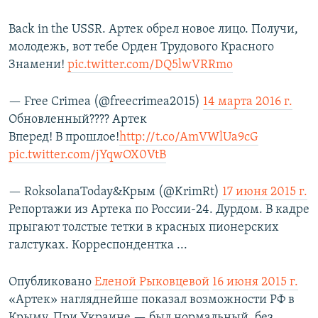
Back in the USSR. Артек обрел новое лицо. Получи,
молодежь, вот тебе Орден Трудового Красного
Знамени!
pic.twitter.com/DQ5lwVRRmo
— Free Crimea (@freecrimea2015)
14 марта 2016 г.
Обновленный???? Артек
Вперед! В прошлое!
http://t.co/AmVWlUa9cG
pic.twitter.com/jYqwOX0VtB
— RoksolanaToday&Крым (@KrimRt)
17 июня 2015 г.
Репортажи из Артека по России-24. Дурдом. В кадре
прыгают толстые тетки в красных пионерских
галстуках. Корреспондентка ...
Опубликовано
Еленой Рыковцевой
16 июня 2015 г.
«Артек» нагляднейше показал возможности РФ в
Крыму. При Украине — был нормальный, без