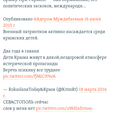
политических заскоков, международн...
Опубликовано
Айдером Муждабаевым
16 июня
2015 г.
Военный патриотизм активно насаждается среди
крымских детей.
Два года в гавани
Дети Крыма живут в дикой,нездоровой атмосфере
истерической пропаганды
Беречь психику все труднее
pic.twitter.com/fJMiC976rA
— RoksolanaToday&Крым (@KrimRt)
18 марта 2016
г.
СЕВАСТОПОЛЬ сейчас
слов у меня нет
pic.twitter.com/nWdIaEvmsu