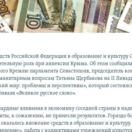
дств Российской Федерации в образование и культуру 
ительную роль при аннексии Крыма. Об этом сообщила
ого Кремлю парламента Севастополя, председатель ко
манитарным вопросам Татьяна Щербакова на II Лива
кий мир: проблемы и перспективы», который состоялся 
иваля «Великое русское слово».
рдные вливания в экономику соседней страны в над
иты, к сожалению, не принесли результатов. Гораздо б
оказалось вложение средств в образование и культуру
ведение», работа с коллективами учреждений культур