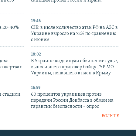
на его
санкций против России и Ирана
19:46
а 20-40%
CIR: в июле количество атак РФ на АЗС в
Украине выросло на 72% по сравнению
с июнем
18:02
дом:
В Украине выдвинули обвинение судье,
 о жертвах
выносившего приговор бойцу ГУР МО
Украины, попавшего в плен в Крыму
16:59
н стадион,
60 процентов украинцев против
передачи России Донбасса в обмен на
гарантии безопасности – опрос
БОЛЬШЕ