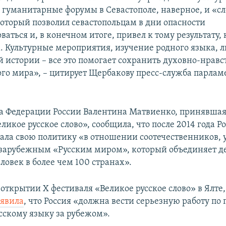
 гуманитарные форумы в Севастополе, наверное, и «с
который позволил севастопольцам в дни опасности
аться и, в конечном итоге, привел к тому результату
. Культурные мероприятия, изучение родного языка, 
й истории – все это помогает сохранить духовно-нрав
ого мира», – цитирует Щербакову пресс-служба парлам
а Федерации России Валентина Матвиенко, принявшая
ликое русское слово», сообщила, что после 2014 года Р
ала свою политику «в отношении соотечественников,
зарубежным «Русским миром», который объединяет д
ловек в более чем 100 странах».
открытии Х фестиваля «Великое русское слово» в Ялте
аявила
, что Россия «должна вести серьезную работу по
усскому языку за рубежом».