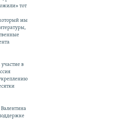
ложили» тот
, который мы
литературы,
ственные
ента
 участие в
оссия
 укреплению
есятки
, Валентина
 поддержке