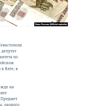
Севастополя
 депутат
митета по
дийском
в Ялте, в
ежде на
олее
. Предмет
ы, разного