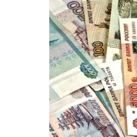
ПОБЕДИТЕЛЕЙ НЕ СУДЯТ?
КРЫМ.НЕПОКОРЕННЫЙ
ELIFBE
УКРАИНСКАЯ ПРОБЛЕМА КРЫМА