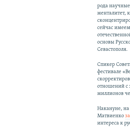
рода научные
менталитет, 
сконцентриров
сейчас имеем
отечественно
основы Русск
Севастополя.
Спикер Совет
фестивале «Ве
скорректиров
отношений с 
миллионов че
Накануне, на 
Матвиенко
з
интереса к р