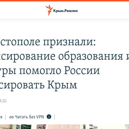
астополе признали:
сирование образования 
уры помогло России
сировать Крым
3:21
ся
Читать без VPN