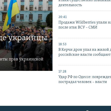
атаки существенно повлияли 
деятельность
20:41
Продажи Wildberries упали н
после атак ВСУ – СМИ
где украинцы
18:53
В Керчи дрон упал на жилой 
российские власти сообщают
щиты прав украинской
17:28
Удар РФ по Одессе: поврежде
пострадал человек – власти