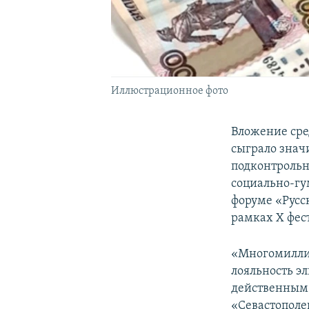
Иллюстрационное фото
Вложение сре
сыграло знач
подконтрольн
социально-гу
форуме «Русс
рамках Х фест
«Многомиллиа
лояльность эл
действенным 
«Севастополе