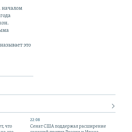
а началом
 года
кон.
рыма
называет это
22:08
т, что
Сенат США поддержал расширение