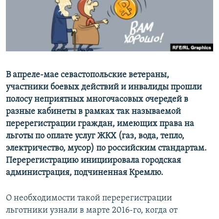
ПРИСОЕДИНЯЙТЕСЬ!
ПОБЕДИТЕЛЕЙ НЕ СУДЯТ?
КРЫМ.НЕПОКОРЕННЫЙ
ELIFBE
УКРАИНСКАЯ ПРОБЛЕМА КРЫМА
Все сайты RFE/RL
В апреле-мае севастопольские ветераны,
участники боевых действий и инвалиды прошли
полосу неприятных многочасовых очередей в
разные кабинеты в рамках так называемой
перерегистрации граждан, имеющих права на
льготы по оплате услуг ЖКХ (газ, вода, тепло,
электричество, мусор) по российским стандартам.
Перерегистрацию инициировала городская
администрация, подчиненная Кремлю.
О необходимости такой перерегистрации
льготники узнали в марте 2016-го, когда от