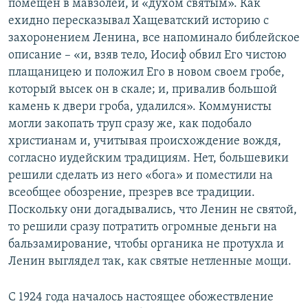
помещен в мавзолей, и «духом святым». Как
ехидно пересказывал Хащеватский историю с
захоронением Ленина, все напоминало библейское
описание – «и, взяв тело, Иосиф обвил Его чистою
плащаницею и положил Его в новом своем гробе,
который высек он в скале; и, привалив большой
камень к двери гроба, удалился». Коммунисты
могли закопать труп сразу же, как подобало
христианам и, учитывая происхождение вождя,
согласно иудейским традициям. Нет, большевики
решили сделать из него «бога» и поместили на
всеобщее обозрение, презрев все традиции.
Поскольку они догадывались, что Ленин не святой,
то решили сразу потратить огромные деньги на
бальзамирование, чтобы органика не протухла и
Ленин выглядел так, как святые нетленные мощи.
С 1924 года началось настоящее обожествление