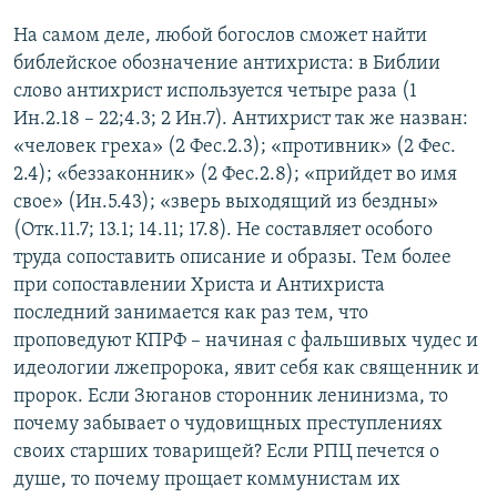
На самом деле, любой богослов сможет найти
библейское обозначение антихриста: в Библии
слово антихрист используется четыре раза (1
Ин.2.18 – 22;4.3; 2 Ин.7). Антихрист так же назван:
«человек греха» (2 Фес.2.3); «противник» (2 Фес.
2.4); «беззаконник» (2 Фес.2.8); «прийдет во имя
свое» (Ин.5.43); «зверь выходящий из бездны»
(Отк.11.7; 13.1; 14.11; 17.8). Не составляет особого
труда сопоставить описание и образы. Тем более
при сопоставлении Христа и Антихриста
последний занимается как раз тем, что
проповедуют КПРФ – начиная с фальшивых чудес и
идеологии лжепророка, явит себя как священник и
пророк. Если Зюганов сторонник ленинизма, то
почему забывает о чудовищных преступлениях
своих старших товарищей? Если РПЦ печется о
душе, то почему прощает коммунистам их