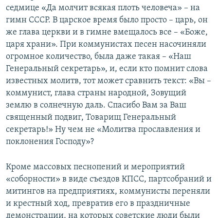
седмице «Да молчит всякая плоть человеча» – на
гимн СССР. В царское время было просто – царь, он
же глава церкви и в гимне вмещалось все – «Боже,
царя храни». При коммунистах песен насочиняли
огромное количество, была даже такая – «Наш
Генеральный секретарь», и, если кто помнит слова
известных молитв, тот может сравнить текст: «Вы –
коммунист, глава страны народной, Зовущий
землю в солнечную даль. Спасибо Вам за Ваш
священный подвиг, Товарищ Генеральный
секретарь!» Ну чем не «Молитва прославления и
поклонения Господу»?
Кроме массовых песнопений и мероприятий
«соборности» в виде съездов КПСС, партсобраний и
митингов на предприятиях, коммунисты переняли
и крестный ход, превратив его в праздничные
демонстрации, на которых советские люди были