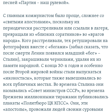
песней «Партия – наш рулевой».
С главным коммунистом было проще, сложнее со
«святыми апостолами», поскольку их
периодически расстреливали или ссылали в лагеря,
превращали из «близких соратников» во «врагов
народа». Кого расстреливали, тех ретушировали на
фотографиях вместе с «богами» (забыл сказать, что
после смерти Ленин появился младший «бог» –
Сталин), закрашивали чернилами, удаляя их из
памяти народной. С конца 30-х годов и особенно
после Второй мировой войны стали выпускаться
«иконостасы», которые также вывешивались во
всех публичных местах. Во времена Сталина они
назывались «Совет министров СССР», во времена
Брежнева миллионными тиражами публиковались
плакаты «Политбюро ЦК КПСС». Они, эти
«апостолы», провожали людей своими суровыми