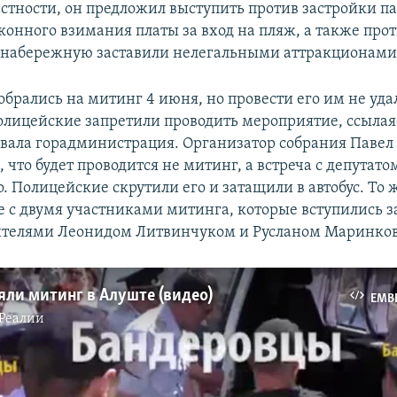
астности, он предложил выступить против застройки п
конного взимания платы за вход на пляж, а также проти
 набережную заставили нелегальными аттракционами
брались на митинг 4 июня, но провести его им не уда
олицейские запретили проводить мероприятие, ссылаясь
совала горадминистрация. Организатор собрания Паве
л, что будет проводится не митинг, а встреча с депутатом
. Полицейские скрутили его и затащили в автобус. То 
е с двумя участниками митинга, которые вступились за
телями Леонидом Литвинчуком и Русланом Маринко
яли митинг в Алуште (видео)
EMB
Реалии