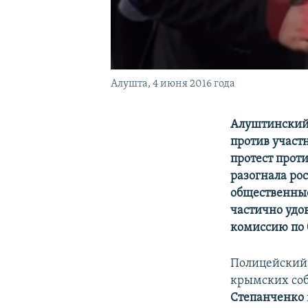
Алушта, 4 июня 2016 года
Алуштинский 
против участ
протест прот
разогнала ро
общественные
частично удо
комиссию по 
Полицейский 
крымских соб
Степанченко