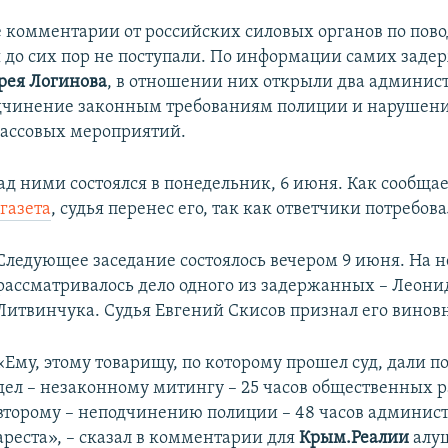
комментарии от российских силовых органов по пово
 до сих пор не поступали. По информации самих заде
рея Логинова
, в отношении них открыли два админи
одчинение законным требованиям полиции и нарушен
ассовых мероприятий.
ад ними состоялся в понедельник, 6 июня. Как сообща
 газета
, судья перенес его, так как ответчики потребов
Следующее заседание состоялось вечером 9 июня. На 
рассматривалось дело одного из задержанных – Леони
Литвинчука. Судья Евгений Скисов признал его винов
«Ему, этому товарищу, по которому прошел суд, дали п
дел – незаконному митингу – 25 часов общественных ра
второму – неподчинению полиции – 48 часов админис
ареста», – сказал в комментарии для
Крым.Реалии
алу