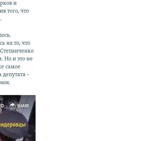
арков и
в того, что
.
лось.
 на то, что
л Степанченко
. Но и это не
же самое
 депутата –
вым.
ED
SHARE