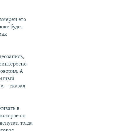
намерен его
акже будет
как
деозапись,
неинтересно.
говорил. А
венный
», – сказал
живать в
 которое он
депутат, тогда
отокол