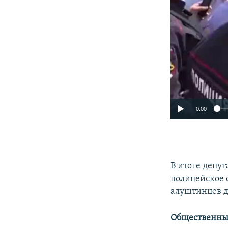
0:00
В итоге депут
полицейское 
алуштинцев д
Общественные