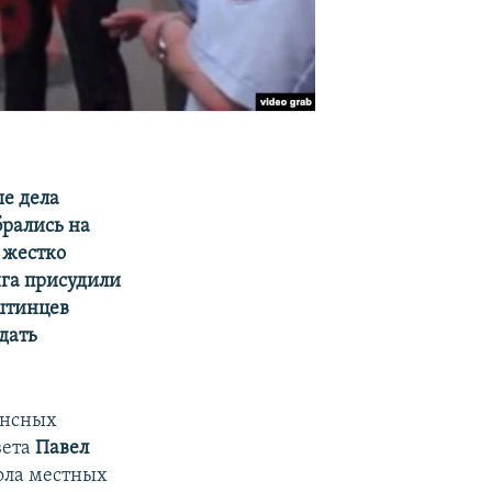
е дела
брались на
 жестко
нга присудили
уштинцев
дать
ансных
вета
Павел
ола местных