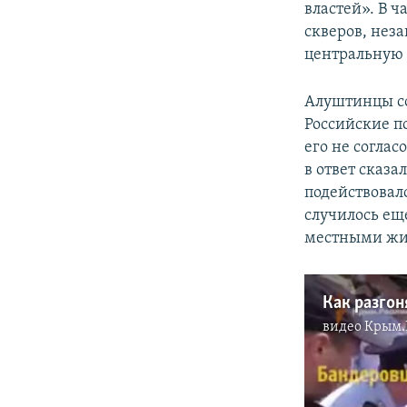
властей». В ч
скверов, неза
центральную
Алуштинцы со
Российские п
его не согла
в ответ сказа
подействовало
случилось ещ
местными жи
Как разгон
видео
Крым.