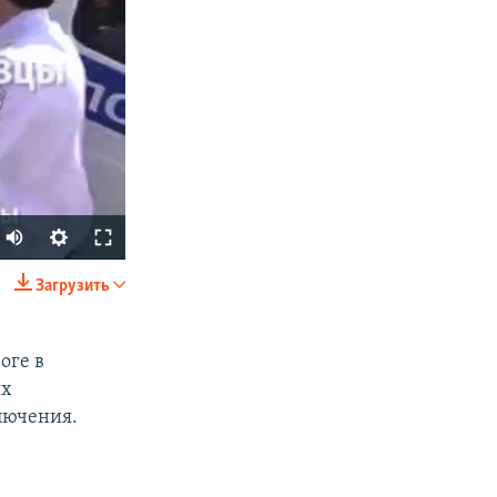
Загрузить
SHARE
оге в
ых
лючения.