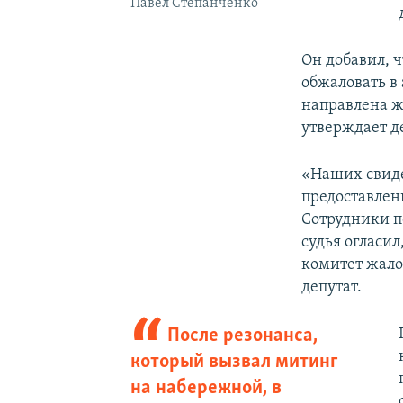
Павел Степанченко
Он добавил, 
обжаловать в
направлена ж
утверждает д
«Наших свиде
предоставленн
Сотрудники по
судья огласил
комитет жалоб
депутат.
После резонанса,
который вызвал митинг
на набережной, в