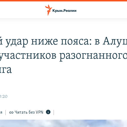
 удар ниже пояса: в Алу
 участников разогнанног
га
0:20
ся
Читать без VPN