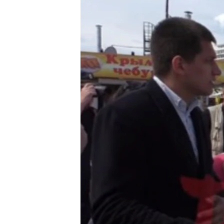
ПОБЕДИТЕЛЕЙ НЕ СУДЯТ?
КРЫМ.НЕПОКОРЕННЫЙ
ELIFBE
УКРАИНСКАЯ ПРОБЛЕМА КРЫМА