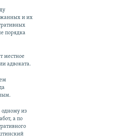
px
width
ду
ржанных и их
стративных
ие порядка
ет местное
али адвоката.
нем
да
ным.
о одному из
бот, а по
тративного
штинский