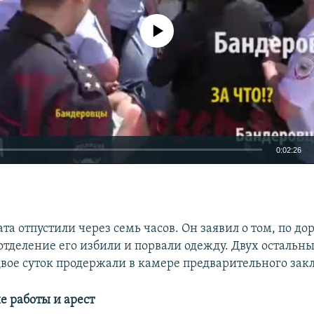
No media source currently available
0:02:26
EMBED
ата отпустили через семь часов. Он заявил о том, по дор
отделение его избили и порвали одежду. Двух остальн
вое суток продержали в камере предварительного зак
 работы и арест