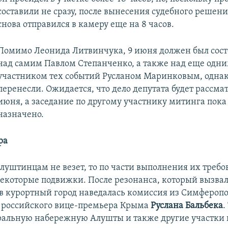
составили не сразу, после вынесения судебного решен
снова отправился в камеру еще на 8 часов.
Помимо Леонида Литвинчука, 9 июня должен был состо
над самим Павлом Степанченко, а также над еще одн
участником тех событий Русланом Маринковым, однак
перенесли. Ожидается, что дело депутата будет рассма
июня, а заседание по другому участнику митинга пока
назначено.
ра
алуштинцам не везет, то по части выполнения их треб
екоторые подвижки. После резонанса, который вызва
в курортный город наведалась комиссия из Симферопо
 российского вице-премьера Крыма
Руслана Бальбека
.
ральную набережную Алушты и также другие участки 