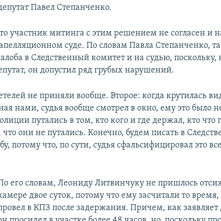
депутат Павел Степанченко.
что участник митинга с этим решением не согласен и 
 апелляционном суде. По словам Павла Степанченко, т
алоба в Следственный комитет и на судью, поскольку, 
епутат, он допустил ряд грубых нарушений.
телей не приняли вообще. Второе: когда крутилась ви
ая нами, судья вообще смотрел в окно, ему это было 
лиции путались в том, кто кого и где держал, кто что 
, что они не путались. Конечно, будем писать в Следст
у, потому что, по сути, судья сфальсифицировал это все
По его словам, Леониду Литвинчуку не пришлось отси
камере двое суток, потому что ему засчитали то время,
провел в КПЗ после задержания. Причем, как заявляет 
он просидел в участке более 48 часов, но, поскольку пр