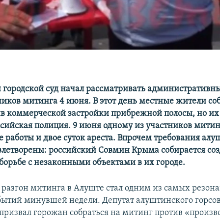
городской суд начал рассматривать административны
ников митинга 4 июня. В этот день местные жители со
ив коммерческой застройки прибрежной полосы, но их
ссийская полиция. 9 июня одному из участников мити
 работы и двое суток ареста. Впрочем требования ал
влетворены: российский Совмин Крыма собирается соз
борьбе с незаконными объектами в их городе.
разгон митинга в Алуште стал одним из самых резон
ытий минувшей недели. Депутат алуштинского горсо
призвал горожан собраться на митинг против «произв