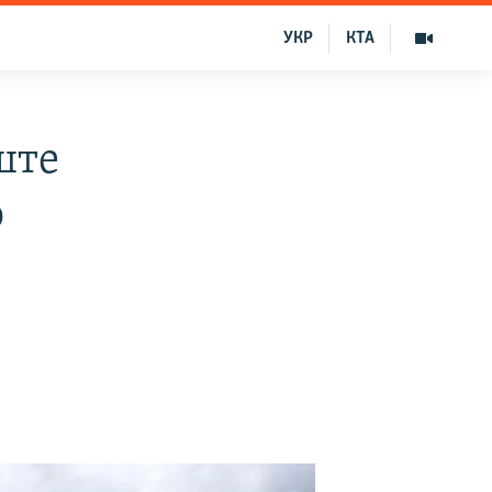
УКР
КТА
ште
о