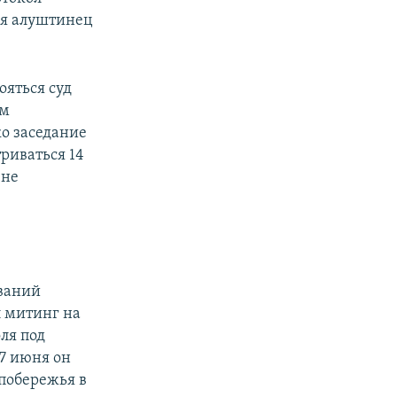
ия алуштинец
яться суд
им
о заседание
триваться 14
 не
ований
л митинг на
ля под
 7 июня он
побережья в