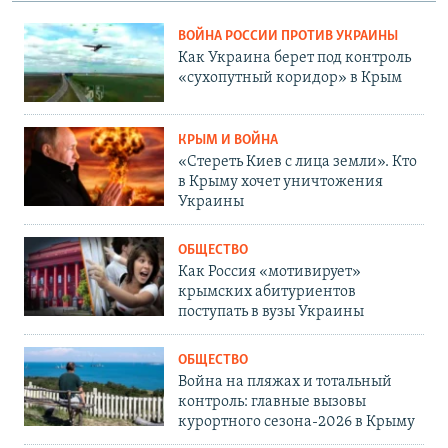
ВОЙНА РОССИИ ПРОТИВ УКРАИНЫ
Как Украина берет под контроль
«сухопутный коридор» в Крым
КРЫМ И ВОЙНА
«Стереть Киев с лица земли». Кто
в Крыму хочет уничтожения
Украины
ОБЩЕСТВО
Как Россия «мотивирует»
крымских абитуриентов
поступать в вузы Украины
ОБЩЕСТВО
Война на пляжах и тотальный
контроль: главные вызовы
курортного сезона-2026 в Крыму