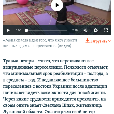
ПРИСОЕДИНЯЙТЕСЬ!
ПОБЕДИТЕЛЕЙ НЕ СУДЯТ?
No media source currently available
КРЫМ.НЕПОКОРЕННЫЙ
ELIFBE
0:00
2:28
УКРАИНСКАЯ ПРОБЛЕМА КРЫМА
Все сайты RFE/RL
«Меня спасла идея того, что я хочу нести
Загрузить
жизнь людям» – переселенка (видео)
Травма потери – это то, что переживают все
вынужденные переселенцы. Психологи отмечают,
что минимальный срок реабилитации – полгода, а
в среднем – год. И подавляющее большинство
переселенцев с востока Украины после адаптации
начинают видеть возможности для новой жизни.
Через какие трудности приходится проходить, на
своем опыте знает Светлана Шпак, жительница
Луганской области. Она открыла свой центр