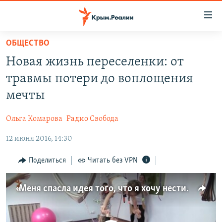
Доступность
ссылки
Вернуться
ОБЩЕСТВО
к
НОВОСТИ
Новая жизнь переселенки: от
основному
СПЕЦПРОЕКТЫ
содержанию
травмы потери до воплощения
ВОДА
Вернутся
ГРУЗ 200
мечты
к
ИСТОРИЯ
КАРТА ВОЕННЫХ ОБЪЕКТОВ КРЫМА
главной
Ольга Комарова
Радио Свобода
ЕЩЕ
11 ЛЕТ ОККУПАЦИИ КРЫМА. 11 ИСТОРИЙ СОПРОТИВЛЕНИЯ
навигации
Вернутся
12 июня 2016, 14:30
РАДІО СВОБОДА
ИНТЕРАКТИВ
к
КАК ОБОЙТИ БЛОКИРОВКУ
ИНФОГРАФИКА
Поделиться
Читать без VPN
поиску
ТЕЛЕПРОЕКТ КРЫМ.РЕАЛИИ
Українською
«Меня спасла идея того, что я хочу нести жизнь людям» – переселенка (видео)
СОВЕТЫ ПРАВОЗАЩИТНИКОВ
Qırımtatar
ПРОПАВШИЕ БЕЗ ВЕСТИ