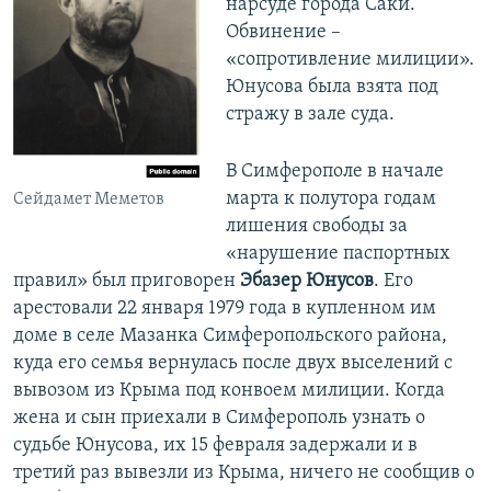
нарсуде города Саки.
Обвинение –
«сопротивление милиции».
Юнусова была взята под
стражу в зале суда.
В Симферополе в начале
марта к полутора годам
Сейдамет Меметов
лишения свободы за
«нарушение паспортных
правил» был приговорен
Эбазер Юнусов
. Его
арестовали 22 января 1979 года в купленном им
доме в селе Мазанка Симферопольского района,
куда его семья вернулась после двух выселений с
вывозом из Крыма под конвоем милиции. Когда
жена и сын приехали в Симферополь узнать о
судьбе Юнусова, их 15 февраля задержали и в
третий раз вывезли из Крымa, ничего не сообщив о