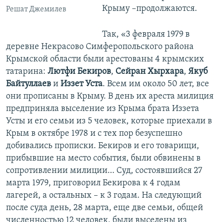
Крыму –продолжаются.
Решат Джемилев
Так, «3 февраля 1979 в
деревне Некрасово Симферопольского района
Крымской области были арестованы 4 крымских
татарина:
Лютфи Бекиров
,
Сейран Хырхара
,
Якуб
Байтуллаев
и
Иззет Уста
. Всем им около 50 лет, все
они прописаны в Крыму. В день их ареста милиция
предприняла выселение из Крыма брата Иззета
Усты и его семьи из 5 человек, которые приехали в
Крым в октябре 1978 и с тех пор безуспешно
добивались прописки. Бекиров и его товарищи,
прибывшие на место события, были обвинены в
сопротивлении милиции… Суд, состоявшийся 27
марта 1979, приговорил Бекирова к 4 годам
лагерей, а остальных – к 3 годам. На следующий
после суда день, 28 марта, еще две семьи, общей
численностью 12 человек, были выселены из