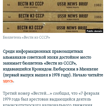
ПРИСОЕДИНЯЙТЕСЬ!
ПОБЕДИТЕЛЕЙ НЕ СУДЯТ?
КРЫМ.НЕПОКОРЕННЫЙ
ELIFBE
УКРАИНСКАЯ ПРОБЛЕМА КРЫМА
Все сайты RFE/RL
Бюллетень «Вести из СССР»
Среди информационных правозащитных
альманахов советской эпохи достойное место
занимает бюллетень «Вести из СССР»,
издававшийся Кронидом Любарским в Мюнхене
(первый выпуск вышел в 1978 году). Начало читайте
здесь
.
Третий номер «Вестей…» сообщал, что «7 февраля
1979 года был арестован выдающийся деятель
крымскотатарского национального движения