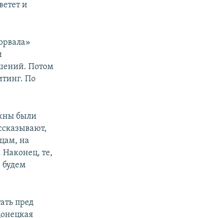
ветет и
дорвала»
и
шений. Потом
итинг. По
лжны были
ссказывают,
цам, на
 Наконец, те,
е будем
тать пред
Донецкая