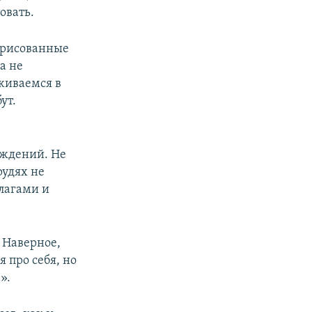
овать.
арисованные
а не
живаемся в
ут.
еждений. Не
рудях не
флагами и
 Наверное,
 про себя, но
».