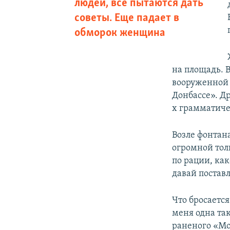
людей, все пытаются дать
советы. Еще падает в
обморок женщина
на площадь. 
вооруженной 
Донбассе». Др
х грамматиче
Возле фонтан
огромной тол
по рации, ка
давай постав
Что бросается
меня одна так
раненого «Мот