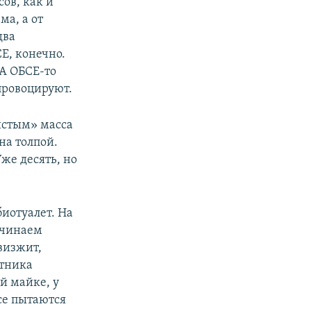
ов, как и
а, а от
два
Е, конечно.
«А ОБСЕ-то
провоцируют.
истым» масса
на толпой.
же десять, но
биотуалет. На
ачинаем
 визжит,
утника
й майке, у
се пытаются