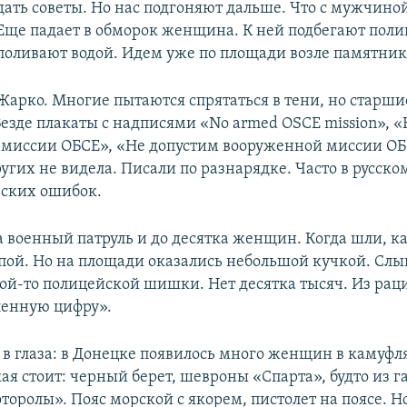
дать советы. Но нас подгоняют дальше. Что с мужчиной
Еще падает в обморок женщина. К ней подбегают поли
поливают водой. Идем уже по площади возле памятник
Жарко. Многие пытаются спрятаться в тени, но старш
Везде плакаты с надписями «No armed OSCE mission», «
миссии ОБСЕ», «Не допустим вооруженной миссии ОБ
угих не видела. Писали по разнарядке. Часто в русском
ских ошибок.
а военный патруль и до десятка женщин. Когда шли, к
пой. Но на площади оказались небольшой кучкой. Слы
кой-то полицейской шишки. Нет десятка тысяч. Из раци
ленную цифру».
 в глаза: в Донецке появилось много женщин в камуфл
ая стоит: черный берет, шевроны «Спарта», будто из г
оролы». Пояс морской с якорем, пистолет на поясе. Но