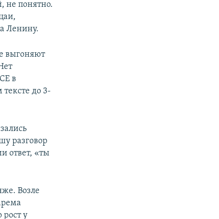
, не понятно.
цаи,
а Ленину.
ие выгоняют
Нет
СЕ в
 тексте до 3-
азались
шу разговор
и ответ, «ты
яже. Возле
арема
 рост у