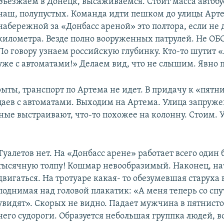
Въезжаем в Донецк, высаживаемся. Стоит масса автобус
наш, полупустых. Команда идти пешком до улицы Артем
набережной за «Донбасс ареной» это полтора, если не 
километра. Везде полно вооруженных патрулей. Не ОБС
По говору узнаем российскую глубинку. Кто-то шутит 
уже с автоматами!» Делаем вид, что не слышим. Явно 
ыты, транспорт по Артема не идет. В придачу к «пятн
аев с автоматами. Выходим на Артема. Улица запруже
ые выстраивают, что-то похожее на колонну. Стоим. У
Туалетов нет. На «Донбасс арене» работает всего один 
тысячную толпу! Кошмар невообразимый. Наконец, н
двигаться. На тротуаре какая- то обезумевшая старуха
поднимая над головой плакатик: «А меня теперь со сп
увидят». Скорых не видно. Падает мужчина в пятнисто
него судороги. Образуется небольшая группка людей, в