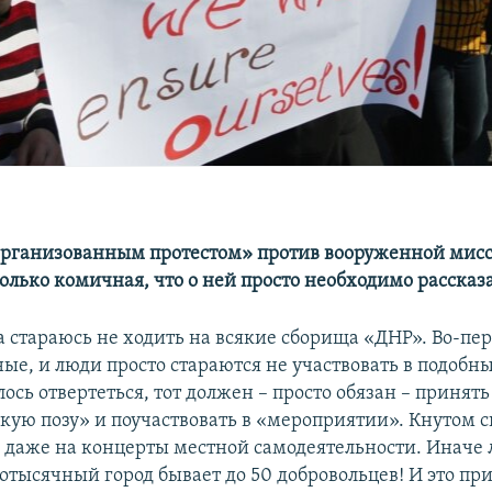
организованным протестом» против вооруженной мис
олько комичная, что о ней просто необходимо рассказа
а стараюсь не ходить на всякие сборища «ДНР». Во-пер
ые, и люди просто стараются не участвовать в подобн
лось отвертеться, тот должен – просто обязан – принять
кую позу» и поучаствовать в «мероприятии». Кнутом 
даже на концерты местной самодеятельности. Иначе 
тотысячный город бывает до 50 добровольцев! И это п