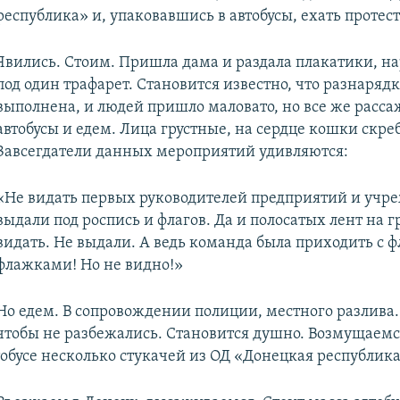
республика» и, упаковавшись в автобусы, ехать протест
Явились. Стоим. Пришла дама и раздала плакатики, н
под один трафарет. Становится известно, что разнарядк
выполнена, и людей пришло маловато, но все же расса
автобусы и едем. Лица грустные, на сердце кошки скреб
Завсегдатели данных мероприятий удивляются:
«Не видать первых руководителей предприятий и учр
выдали под роспись и флагов. Да и полосатых лент на г
видать. Не выдали. А ведь команда была приходить с 
флажками! Но не видно!»
Но едем. В сопровождении полиции, местного разлива.
чтобы не разбежались. Становится душно. Возмущаемся
тобусе несколько стукачей из ОД «Донецкая республика