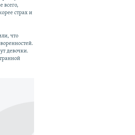
е всего,
корее страх и
или, что
воренностей.
ут девочки.
странной