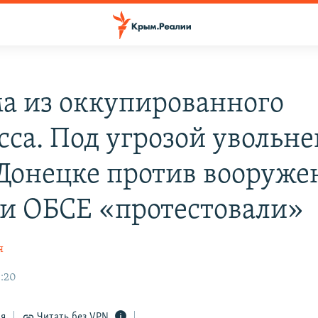
а из оккупированного
сса. Под угрозой увольне
 Донецке против вооруже
и ОБСЕ «протестовали»
я
3:20
ся
Читать без VPN