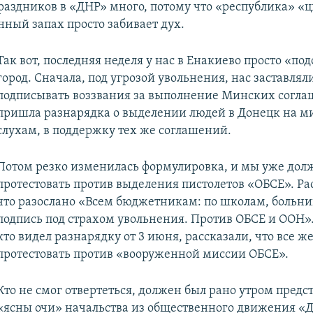
праздников в «ДНР» много, потому что «республика» «ц
нный запах просто забивает дух.
Так вот, последняя неделя у нас в Енакиево просто «по
город. Сначала, под угрозой увольнения, нас заставлял
подписывать воззвания за выполнение Минских согла
пришла разнарядка о выделении людей в Донецк на м
слухам, в поддержку тех же соглашений.
Потом резко изменилась формулировка, и мы уже до
протестовать против выделения пистолетов «ОБСЕ». Ра
что разослано «Всем бюджетникам: по школам, больни
подпись под страхом увольнения. Против ОБСЕ и ООН».
кто видел разнарядку от 3 июня, рассказали, что все ж
протестовать против «вооруженной миссии ОБСЕ».
Кто не смог отвертеться, должен был рано утром предс
«ясны очи» начальства из общественного движения «