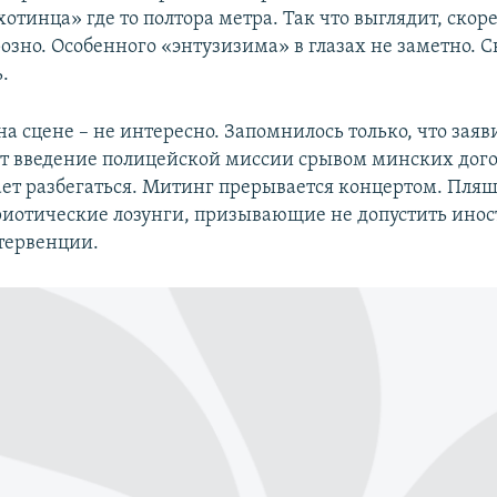
отинца» где то полтора метра. Так что выглядит, скоре
розно. Особенного «энтузизима» в глазах не заметно. С
.
на сцене – не интересно. Запомнилось только, что заяв
т введение полицейской миссии срывом минских дого
ет разбегаться. Митинг прерывается концертом. Пляш
риотические лозунги, призывающие не допустить ино
тервенции.