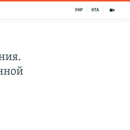
УКР
КТА
ния.
нной