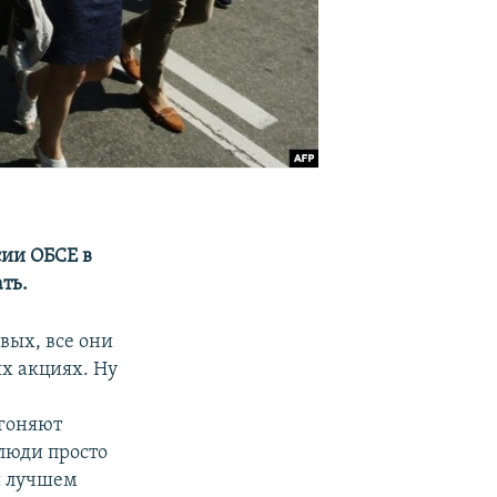
сии ОБСЕ в
ть.
вых, все они
ых акциях. Ну
сгоняют
люди просто
ри лучшем