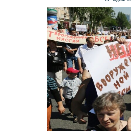
ПОБЕДИТЕЛЕЙ НЕ СУДЯТ?
КРЫМ.НЕПОКОРЕННЫЙ
ELIFBE
УКРАИНСКАЯ ПРОБЛЕМА КРЫМА