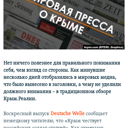
ПРИСОЕДИНЯЙТЕСЬ!
ПОБЕДИТЕЛЕЙ НЕ СУДЯТ?
КРЫМ.НЕПОКОРЕННЫЙ
ELIFBE
УКРАИНСКАЯ ПРОБЛЕМА КРЫМА
Все сайты RFE/RL
Нет ничего полезнее для правильного понимания
себя, чем взгляд со стороны. Как минувшие
несколько дней отобразились в мировых медиа,
что было вынесено в заголовки, а чему не уделили
должного внимания – в традиционном обзоре
Крым.Реалии.
Воскресный выпуск
Deutsche Welle
сообщает
немецкому читателю, что «Крым чествует