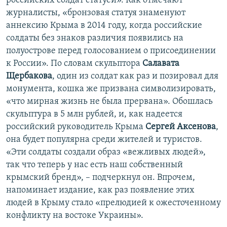
российских солдат статуей». Как отмечают
журналисты, «бронзовая статуя знаменуют
аннексию Крыма в 2014 году, когда российские
солдаты без знаков различия появились на
полуострове перед голосованием о присоединении
к России». По словам скульптора
Салавата
Щербакова
, один из солдат как раз и позировал для
монумента, кошка же призвана символизировать,
«что мирная жизнь не была прервана». Обошлась
скульптура в 5 млн рублей, и, как надеется
российский руководитель Крыма
Сергей Аксенова
,
она будет популярна среди жителей и туристов.
«Эти солдаты создали образ «вежливых людей»,
так что теперь у нас есть наш собственный
крымский бренд», – подчеркнул он. Впрочем,
напоминает издание, как раз появление этих
людей в Крыму стало «прелюдией к ожесточенному
конфликту на востоке Украины».