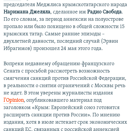
председателя Меджлиса крымскотатарского народа
Наримана Джеляла
, сделанное им
Радио Свобода
.
По его словам, за период аннексии на полуострове
пропало или было похищено в общей сложности 15
крымских татар. Самые ранние эпизоды –
двухлетней давности, последний случай (Эрвин
Ибрагимов) произошел 24 мая этого года.
Вопреки недавнему обращению французского
Сената с просьбой рассмотреть возможность
смягчения санкций против Российской Федерации,
в реальности о снятии ограничений с Москвы речь
не идет. В этом уверены журналисты издания
l'Opinion
, опубликовавшего материал под
заголовком «Крым: Европейский союз готовится
расширить санкции против России». По мнению
издания, хотя в июле истекает срок экономических
санкций ЕС, связанных с российской аннексией