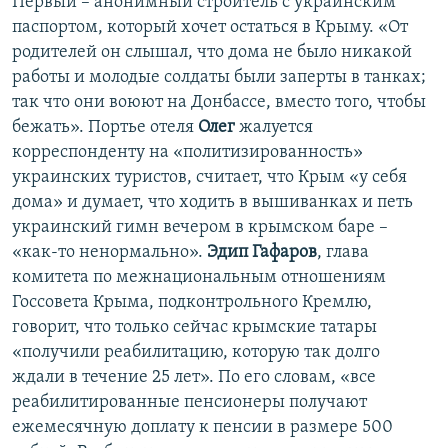
Первый – анонимный строитель с украинским
паспортом, который хочет остаться в Крыму. «От
родителей он слышал, что дома не было никакой
работы и молодые солдаты были заперты в танках;
так что они воюют на Донбассе, вместо того, чтобы
бежать». Портье отеля
Олег
жалуется
корреспонденту на «политизированность»
украинских туристов, считает, что Крым «у себя
дома» и думает, что ходить в вышиванках и петь
украинский гимн вечером в крымском баре –
«как-то ненормально».
Эдип Гафаров
, глава
комитета по межнациональным отношениям
Госсовета Крыма, подконтрольного Кремлю,
говорит, что только сейчас крымские татары
«получили реабилитацию, которую так долго
ждали в течение 25 лет». По его словам, «все
реабилитированные пенсионеры получают
ежемесячную доплату к пенсии в размере 500