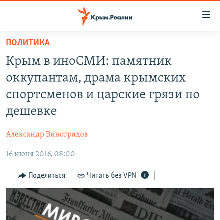
Доступность
ссылки
Вернуться
ПОЛИТИКА
к
НОВОСТИ
Крым в иноСМИ: памятник
основному
СПЕЦПРОЕКТЫ
содержанию
оккупантам, драма крымских
ВОДА
Вернутся
ГРУЗ 200
спортсменов и царские грязи по
к
ИСТОРИЯ
КАРТА ВОЕННЫХ ОБЪЕКТОВ КРЫМА
дешевке
главной
ЕЩЕ
11 ЛЕТ ОККУПАЦИИ КРЫМА. 11 ИСТОРИЙ СОПРОТИВЛЕНИЯ
навигации
Александр Виноградов
Вернутся
РАДІО СВОБОДА
ИНТЕРАКТИВ
к
16 июня 2016, 08:00
КАК ОБОЙТИ БЛОКИРОВКУ
ИНФОГРАФИКА
поиску
Поделиться
Читать без VPN
ТЕЛЕПРОЕКТ КРЫМ.РЕАЛИИ
Українською
СОВЕТЫ ПРАВОЗАЩИТНИКОВ
Qırımtatar
ПРОПАВШИЕ БЕЗ ВЕСТИ