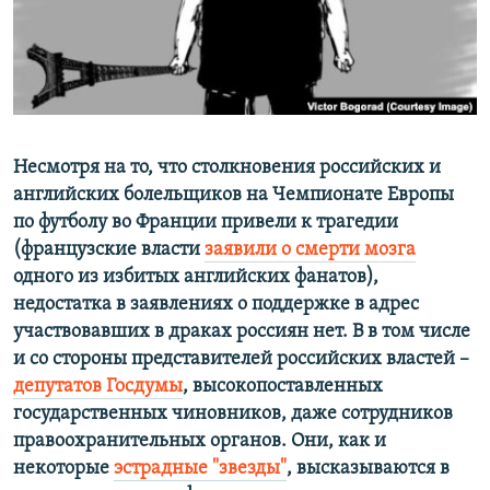
ПРИСОЕДИНЯЙТЕСЬ!
ПОБЕДИТЕЛЕЙ НЕ СУДЯТ?
КРЫМ.НЕПОКОРЕННЫЙ
ELIFBE
УКРАИНСКАЯ ПРОБЛЕМА КРЫМА
Все сайты RFE/RL
Несмотря на то, что столкновения российских и
английских болельщиков на Чемпионате Европы
по футболу во Франции привели к трагедии
(французские власти
заявили о смерти мозга
одного из избитых английских фанатов),
недостатка в заявлениях о поддержке в адрес
участвовавших в драках россиян нет. В в том числе
и со стороны представителей российских властей –
депутатов Госдумы
, высокопоставленных
государственных чиновников, даже сотрудников
правоохранительных органов. Они, как и
некоторые
эстрадные "звезды"
, высказываются в