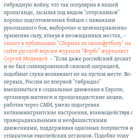
гибридную войну, что так популярна в нашей
пропаганде, засылая под видом "отпускников"
хорошо подготовленных бойцов с навыками
рукопашного боя, выборочно и целенаправленно
применяя силу, атакуя в неожиданных местах, –
пишет в публикации "Сборная по околофутболу" на
сайте русской версии журнала "Форбс" журналист
Сергей Медведев
. – "Если даже российский десант
и не был спланированной силовой операцией,
подобные слухи возникают не на пустом месте. Во-
первых, России не впервой "гибридно"
вмешиваться в социальные движения в Европе,
организуя митинги и пропагандистские акции,
работая через СМИ, умело подогревая
антииммигрантские настроения, взаимодействуя с
праворадикальными и неофашистскими
движениями, поддерживая одиозных популистов и
сепаратизм европейских регионов. Подобно тому