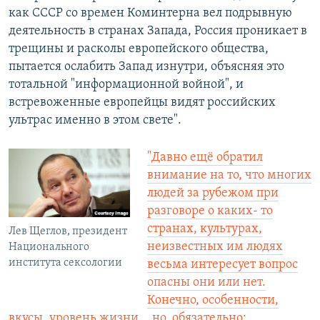
как СССР со времен Коминтерна вел подрывную
деятельность в странах Запада, Россия проникает в
трещины и расколы европейского общества,
пытается ослабить Запад изнутри, объясняя это
тотальной "информационной войной", и
встревоженные европейцы видят российских
ультрас именно в этом свете".
"Давно ещё обратил
внимание на то, что многих
людей за рубежом при
разговоре о каких- то
странах, культурах,
Лев Щеглов, президент
неизвестных им людях
Национального
института сексологии
весьма интересует вопрос
опасны они или нет.
Конечно, особенности,
вкусы, уровень жизни... но, обязательно: