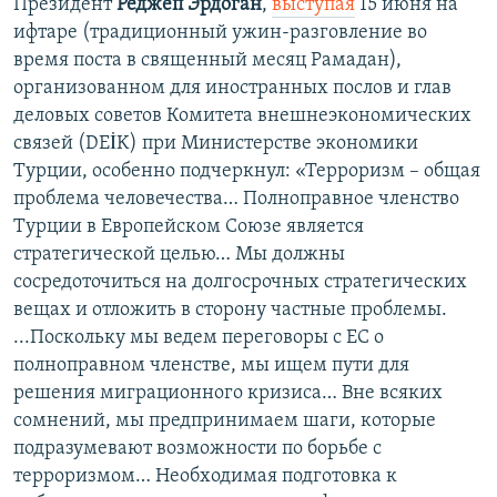
Президент
Реджеп Эрдоган
,
выступая
15 июня на
ифтаре (традиционный ужин-разговление во
время поста в священный месяц Рамадан),
организованном для иностранных послов и глав
деловых советов Комитета внешнеэкономических
связей (DEİK) при Министерстве экономики
Турции, особенно подчеркнул: «Терроризм – общая
проблема человечества… Полноправное членство
Турции в Европейском Союзе является
стратегической целью… Мы должны
сосредоточиться на долгосрочных стратегических
вещах и отложить в сторону частные проблемы.
...Поскольку мы ведем переговоры с ЕС о
полноправном членстве, мы ищем пути для
решения миграционного кризиса… Вне всяких
сомнений, мы предпринимаем шаги, которые
подразумевают возможности по борьбе с
терроризмом… Необходимая подготовка к