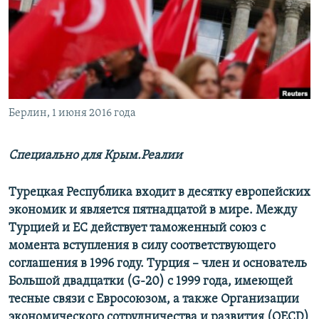
ПРИСОЕДИНЯЙТЕСЬ!
ПОБЕДИТЕЛЕЙ НЕ СУДЯТ?
КРЫМ.НЕПОКОРЕННЫЙ
ELIFBE
УКРАИНСКАЯ ПРОБЛЕМА КРЫМА
Все сайты RFE/RL
Берлин, 1 июня 2016 года
Специально для Крым.Реалии
Турецкая Республика входит в десятку европейских
экономик и является пятнадцатой в мире. Между
Турцией и ЕС действует таможенный союз с
момента вступления в силу соответствующего
соглашения в 1996 году. Турция – член и основатель
Большой двадцатки (G-20) с 1999 года, имеющей
тесные связи с Евросоюзом, а также Организации
экономического сотрудничества и развития (OECD)