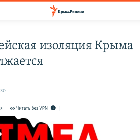
ейская изоляция Крыма
лжается
:30
ся
Читать без VPN