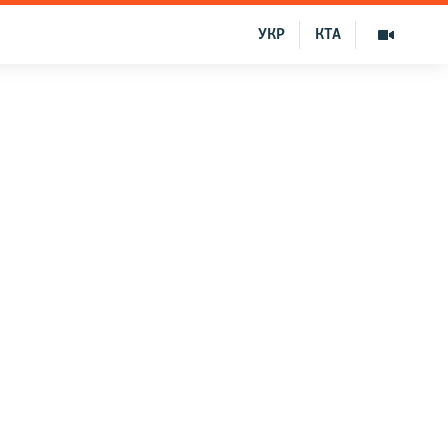
УКР
КТА