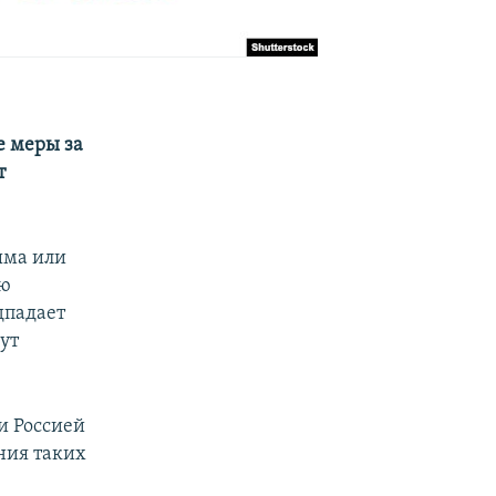
е меры за
т
ыма или
ую
дпадает
ут
и Россией
ния таких