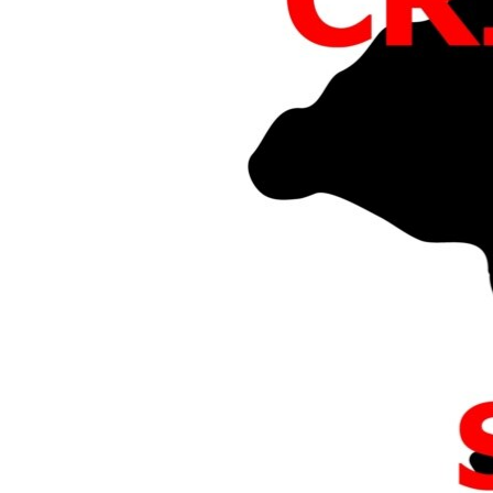
ПОБЕДИТЕЛЕЙ НЕ СУДЯТ?
КРЫМ.НЕПОКОРЕННЫЙ
ELIFBE
УКРАИНСКАЯ ПРОБЛЕМА КРЫМА