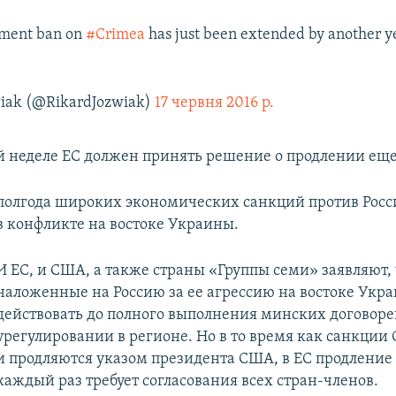
stment ban on
#Crimea
has just been extended by another y
wiak (@RikardJozwiak)
17 червня 2016 р.
 неделе ЕС должен принять решение о продлении еще
полгода широких экономических санкций против Росси
в конфликте на востоке Украины.
И ЕС, и США, а также страны «Группы семи» заявляют,
наложенные на Россию за ее агрессию на востоке Укра
действовать до полного выполнения минских договоре
урегулировании в регионе. Но в то время как санкции
и продляются указом президента США, в ЕС продление
каждый раз требует согласования всех стран-членов.