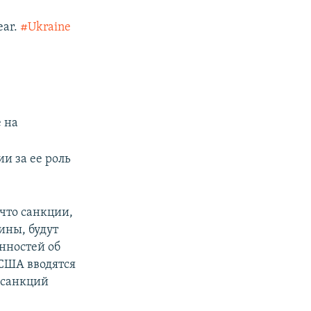
ear.
#Ukraine
 на
и за ее роль
 что санкции,
ины, будут
нностей об
 США вводятся
 санкций