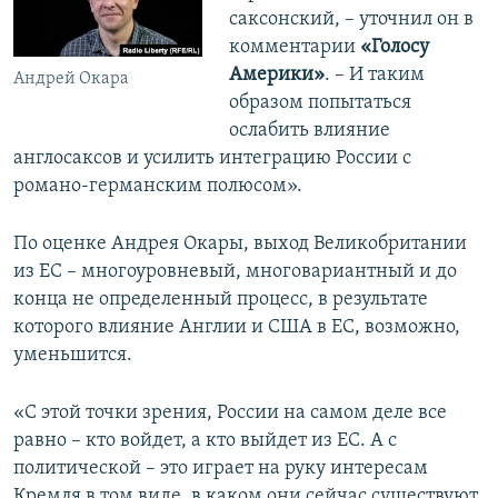
саксонский, – уточнил он в
комментарии
«Голосу
Америки»
. – И таким
Андрей Окара
образом попытаться
ослабить влияние
англосаксов и усилить интеграцию России с
романо-германским полюсом».
По оценке Андрея Окары, выход Великобритании
из ЕС – многоуровневый, многовариантный и до
конца не определенный процесс, в результате
которого влияние Англии и США в ЕС, возможно,
уменьшится.
«С этой точки зрения, России на самом деле все
равно – кто войдет, а кто выйдет из ЕС. А с
политической – это играет на руку интересам
Кремля в том виде, в каком они сейчас существуют,