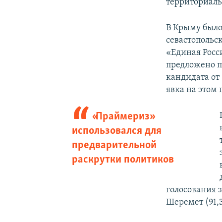
территориаль
В Крыму было
севастопольск
«Единая Росс
предложено п
кандидата от
явка на этом 
«Праймериз»
использовался для
предварительной
раскрутки политиков
голосования 
Шеремет (91,3