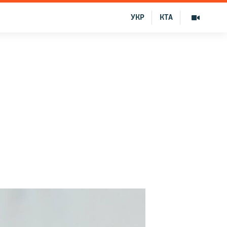
УКР
КТА