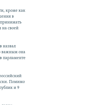
ти, кроме как
шения в
 принимать
н на своей
в назвал
о важным она
 в парламенте
 российский
иски. Помимо
публик и 9