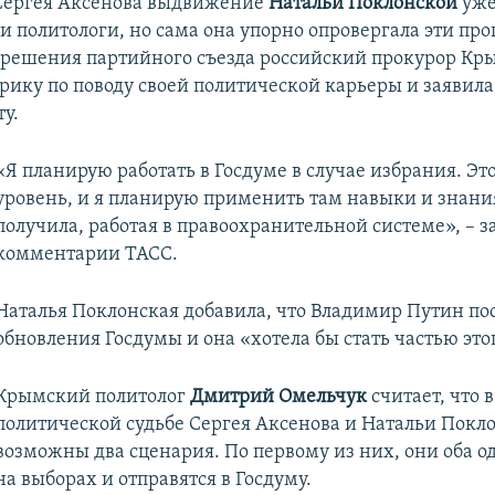
 Сергея Аксенова выдвижение
Натальи Поклонской
уже
и политологи, но сама она упорно опровергала эти про
 решения партийного съезда российский прокурор Кр
рику по поводу своей политической карьеры и заявила,
у.
«Я планирую работать в Госдуме в случае избрания. Эт
уровень, и я планирую применить там навыки и знания
получила, работая в правоохранительной системе», – з
комментарии ТАСС.
Наталья Поклонская добавила, что Владимир Путин по
обновления Госдумы и она «хотела бы стать частью это
Крымский политолог
Дмитрий Омельчук
считает, что 
политической судьбе Сергея Аксенова и Натальи Покл
возможны два сценария. По первому из них, они оба о
на выборах и отправятся в Госдуму.