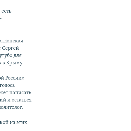
 есть
–
оклонская
е Сергей
угубо для
 в Крыму.
ой России»
голоса
жет написать
ий и остаться
политолог.
кой из этих