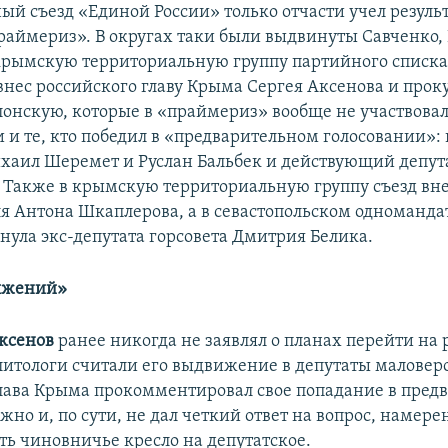
й съезд «Единой России» только отчасти учел резуль
аймериз». В округах таки были выдвинуты Савченко, 
 крымскую территориальную группу партийного списка
нес российского главу Крыма Сергея Аксенова и прок
онскую, которые в «праймериз» вообще не участвовал
 и те, кто победил в «предварительном голосовании»: 
аил Шеремет и Руслан Бальбек и действующий депут
. Также в крымскую территориальную группу съезд вн
ля Антона Шкаплерова, а в севастопольском одноманда
нула экс-депутата горсовета Дмитрия Белика.
яжений»
ксенов
ранее никогда не заявлял о планах перейти на 
олитологи считали его выдвижение в депутаты малове
лава Крыма прокомментировал свое попадание в пре
жно и, по сути, не дал четкий ответ на вопрос, намере
ть чиновничье кресло на депутатское.