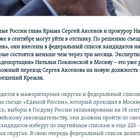
ые России глава Крыма Сергей Аксенов и прокурор На
же в сентябре могут уйти в отставку. По решению съез
ия», они внесены в федеральный список кандидатов на
рые состоятся меньше чем через три месяца. Эксперты
«депортация» Натальи Поклонской в Москву
–​
это уже
зможный переход Сергея Аксенова на новую должность 
решений Кремля.
датов в мажоритарных округах и федеральный списо
а съезде «Единой России», который проходил в Москве
сь, выборы в Госдуму России запланированы на 18 сент
сийскому законодательству, они должны пройти по см
 кандидатов изберут по партийным спискам и еще 225 –
х округах. В свою очередь федеральный список делит