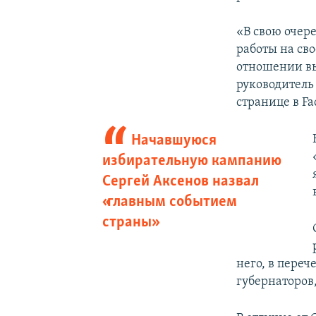
«В свою очер
работы на сво
отношении вы
руководитель
странице в Fa
Начавшуюся
избирательную кампанию
Сергей Аксенов назвал
«главным событием
страны»
него, в переч
губернаторов