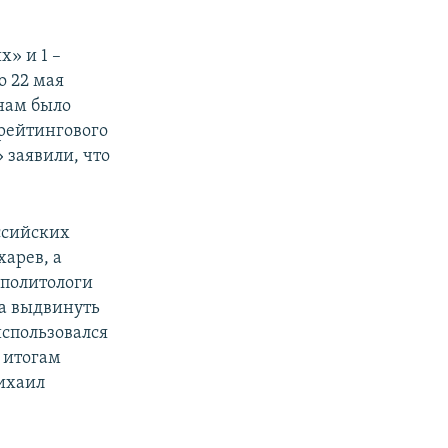
» и 1 –
о 22 мая
нам было
рейтингового
 заявили, что
ссийских
арев, а
 политологи
ла выдвинуть
использовался
 итогам
ихаил