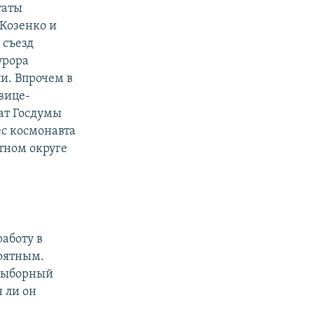
таты
Козенко и
 съезд
урора
и. Впрочем в
вице-
ат Госдумы
ес космонавта
тном округе
работу в
роятным.
двыборный
н ли он