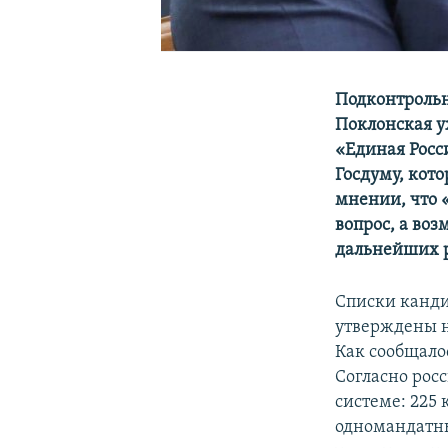
Подконтрольн
Поклонская у
«Единая Росс
Госдуму, кото
мнении, что 
вопрос, а во
дальнейших 
Списки канди
утверждены н
Как сообщало
Согласно рос
системе: 225
одномандатны