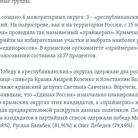
ные группы.
 создано 4 мажоритарных округа: 3 – «республиканских
ий. На полуострове, как и на территории России, с 15 п
ия» проводила так называемый «праймериз». Крымча
рийти на избирательные участки и выбрать наиболее 
 «единороссов». В крымском оргкомитете «праймериз»
голосовании составила 12,77 процентов.
Победу в «республиканских» округах одержали два ро
вице-спикера Крыма Андрей Козенко и Константин Бах
также крымский депутат Светлана Савченко. Впрочем,
заявляли, что «Единая Россия» изначально планирова
в крымских округах этих кандидатов, а «праймериз» 
для предварительной раскрутки данных политиков. По
за кандидатов в партийный список одержали победу М
8%), Руслан Бальбек (81,91%) и Олег Лебедев (79,49%).