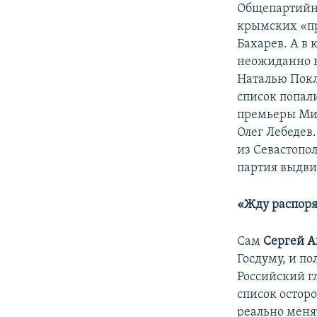
Общепартийны
крымских «пр
Бахарев. А в
неожиданно в
Наталью Покл
список попали
премьеры Мих
Олег Лебедев
из Севастопо
партия выдви
«Жду распор
Сам
Сергей А
Госдуму, и п
Российский г
список осторо
реально меня