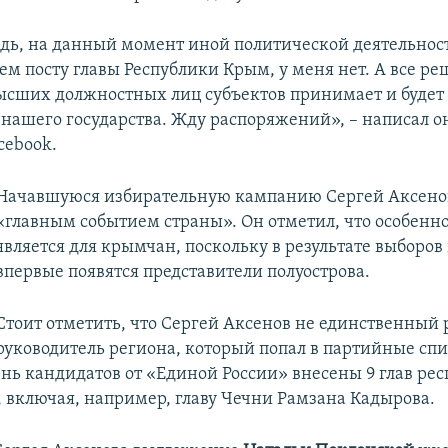
едь, на данный момент иной политической деятельнос
ем посту главы Республики Крым, у меня нет. А все ре
сших должностных лиц субъектов принимает и будет
 нашего государства. Жду распоряжений», – написал о
cebook.
Начавшуюся избирательную кампанию Сергей Аксено
«главным событием страны». Он отметил, что особенн
является для крымчан, поскольку в результате выборов
впервые появятся представители полуострова.
Стоит отметить, что Сергей Аксенов не единственный
руководитель региона, который попал в партийные сп
ень кандидатов от «Единой России» внесены 9 глав рес
, включая, например, главу Чечни Рамзана Кадырова.