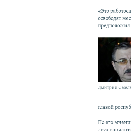
«Это работосп
освободят мес
предположил 
Дмитрий Омел
главой респуб
По его мнени
двух варианто