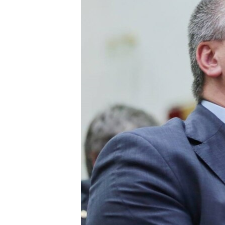
ПОБЕДИТЕЛЕЙ НЕ СУДЯТ?
КРЫМ.НЕПОКОРЕННЫЙ
ELIFBE
УКРАИНСКАЯ ПРОБЛЕМА КРЫМА