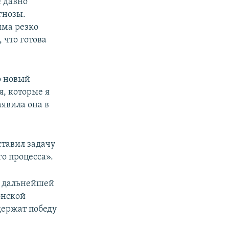
 давно
гнозы.
ыма резко
 что готова
о новый
, которые я
аявила она в
ставил задачу
го процесса».
в дальнейшей
онской
держат победу