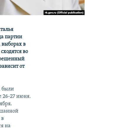
талья
да партии
 выборах в
 сходятся во
 решенный
зависит от
к были
 26-27 июня.
ября.
ешанной
 в
ся на