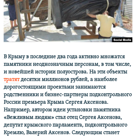
ПРИСОЕДИНЯЙТЕСЬ!
ПОБЕДИТЕЛЕЙ НЕ СУДЯТ?
КРЫМ.НЕПОКОРЕННЫЙ
ELIFBE
УКРАИНСКАЯ ПРОБЛЕМА КРЫМА
Все сайты RFE/RL
В Крыму в последние два года активно множатся
памятники неоднозначным персонам, в том числе,
и новейшей истории полуострова. На эти объекты
тратят
десятки миллионов рублей
, а наиболее
дорогостоящими проектами занимаются
родственники и бизнес-партнеры подконтрольного
России премьера Крыма Сергея Аксенова.
Например, автором идеи установки памятника
«Вежливым людям» стал отец Сергея Аксенова,
депутат крымского парламента, подконтрольного
Кремлю, Валерий Аксенов. Следующим станет