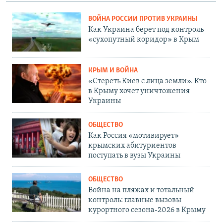
ВОЙНА РОССИИ ПРОТИВ УКРАИНЫ
Как Украина берет под контроль
«сухопутный коридор» в Крым
КРЫМ И ВОЙНА
«Стереть Киев с лица земли». Кто
в Крыму хочет уничтожения
Украины
ОБЩЕСТВО
Как Россия «мотивирует»
крымских абитуриентов
поступать в вузы Украины
ОБЩЕСТВО
Война на пляжах и тотальный
контроль: главные вызовы
курортного сезона-2026 в Крыму