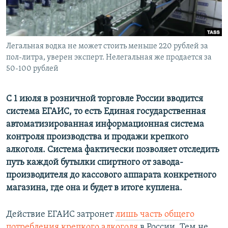
ПРИСОЕДИНЯЙТЕСЬ!
ПОБЕДИТЕЛЕЙ НЕ СУДЯТ?
КРЫМ.НЕПОКОРЕННЫЙ
ELIFBE
Легальная водка не может стоить меньше 220 рублей за
пол-литра, уверен эксперт. Нелегальная же продается за
УКРАИНСКАЯ ПРОБЛЕМА КРЫМА
50-100 рублей
Все сайты RFE/RL
С 1 июля в розничной торговле России вводится
система ЕГАИС, то есть Единая государственная
автоматизированная информационная система
контроля производства и продажи крепкого
алкоголя. Система фактически позволяет отследить
путь каждой бутылки спиртного от завода-
производителя до кассового аппарата конкретного
магазина, где она и будет в итоге куплена.
Действие ЕГАИС затронет
лишь часть общего
потребления крепкого алкоголя
в России. Тем не