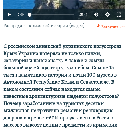
ПРИСОЕДИНЯЙТЕСЬ!
ПОБЕДИТЕЛЕЙ НЕ СУДЯТ?
0:00
25:44
КРЫМ.НЕПОКОРЕННЫЙ
ELIFBE
Распродажа крымской истории (видео)
Загрузить
УКРАИНСКАЯ ПРОБЛЕМА КРЫМА
Все сайты RFE/RL
С российской аннексией украинского полуострова
Крым Украина потеряла не только пляжи,
санатории и пансионаты. А также и самый
большой музей под открытым небом. Свыше 15
тысяч памятников истории и почти 100 музеев в
Автономной Республике Крым и Севастополе. В
каком состоянии сейчас находятся самые
известные архитектурные шедевры полуострова?
Почему заработанные на туристах десятки
миллионов не тратят на ремонт и реставрацию
дворцов и крепостей? И правда ли что в Россию
массово вывозят ценные предметы из крымских