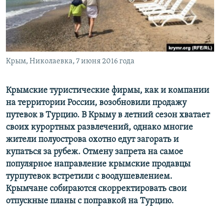
ПРИСОЕДИНЯЙТЕСЬ!
ПОБЕДИТЕЛЕЙ НЕ СУДЯТ?
КРЫМ.НЕПОКОРЕННЫЙ
ELIFBE
Крым, Николаевка, 7 июня 2016 года
УКРАИНСКАЯ ПРОБЛЕМА КРЫМА
Все сайты RFE/RL
Крымские туристические фирмы, как и компании
на территории России, возобновили продажу
путевок в Турцию. В Крыму в летний сезон хватает
своих курортных развлечений, однако многие
жители полуострова охотно едут загорать и
купаться за рубеж. Отмену запрета на самое
популярное направление крымские продавцы
турпутевок встретили с воодушевлением.
Крымчане собираются скорректировать свои
отпускные планы с поправкой на Турцию.