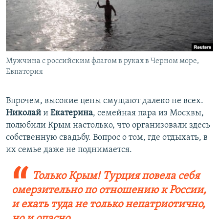
Мужчина с российским флагом в руках в Черном море,
Евпатория
Впрочем, высокие цены смущают далеко не всех.
Николай
и
Екатерина
, семейная пара из Москвы,
полюбили Крым настолько, что организовали здесь
собственную свадьбу. Вопрос о том, где отдыхать, в
их семье даже не поднимается.
Только Крым! ​Турция повела себя
омерзительно по отношению к России,
и ехать туда не только непатриотично,
но и опасно