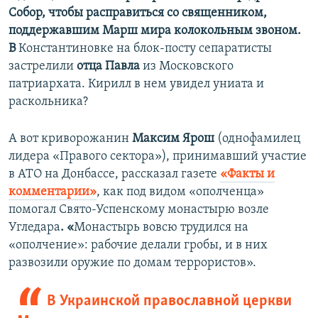
Собор, чтобы расправиться со священником,
поддержавшим Марш мира колокольным звоном.
В
Константиновке на блок-посту сепаратисты
застрелили
отца Павла
из Московского
патриархата. Кирилл в нем увидел униата и
раскольника?
А вот криворожанин
Максим Ярош
(однофамилец
лидера «Правого сектора»), принимавший участие
в АТО на Донбассе, рассказал газете
«Факты и
комментарии»
, как под видом «ополченца»
помогал Свято-Успенскому монастырю возле
Угледара
. «
Монастырь вовсю трудился на
«ополчение»: рабочие делали гробы, и в них
развозили оружие по домам террористов».
В Украинской православной церкви