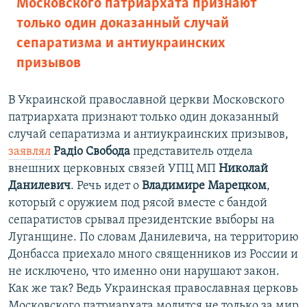
Московского патриархата признают
только один доказанный случай
сепаратизма и антиукраинских
призывов
В Украинской православной церкви Московского
патриархата признают только один доказанный
случай сепаратизма и антиукраинских призывов,
заявлял
Радіо Свобода
представитель отдела
внешних церковных связей УПЦ МП
Николай
Данилевич
. Речь идет о
Владимире Марецком
,
который с оружием под рясой вместе с бандой
сепаратистов срывал президентские выборы на
Луганщине. По словам Данилевича, на территорию
Донбасса приехало много священников из России и
не исключено, что именно они нарушают закон.
Как же так? Ведь Украинская православная церковь
Московского патриархата молится не только за мир