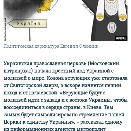
ПРИСОЕДИНЯЙТЕСЬ!
ПОБЕДИТЕЛЕЙ НЕ СУДЯТ?
КРЫМ.НЕПОКОРЕННЫЙ
ELIFBE
УКРАИНСКАЯ ПРОБЛЕМА КРЫМА
Все сайты RFE/RL
Политическая карикатура Евгении Олейник
Украинская православная церковь (Московский
патриархат) начала крестный ход Украиной с
молитвой о мире. Колона верующих уже стартовала
от Святогорской лавры, а вскоре начнется пеший
поход и от Почаевской. «Верующие будут с
молитвой идти с запада и с востока Украины, чтобы
воссоединиться в сердце страны, в Киеве. Тем
самым будет символизировано стремление нашей
Церкви к единству Украины», – рассказал одному
из информационных агентств митрополит