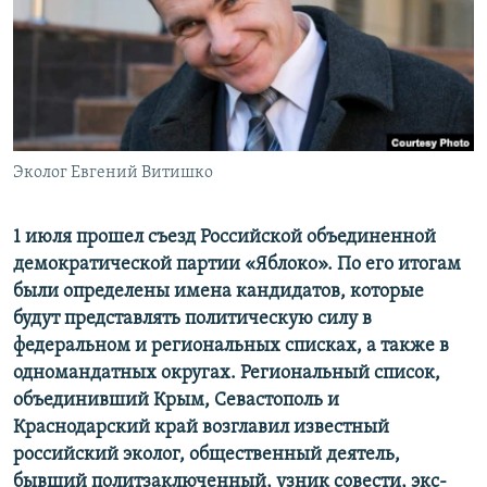
ПРИСОЕДИНЯЙТЕСЬ!
ПОБЕДИТЕЛЕЙ НЕ СУДЯТ?
КРЫМ.НЕПОКОРЕННЫЙ
ELIFBE
УКРАИНСКАЯ ПРОБЛЕМА КРЫМА
Все сайты RFE/RL
Эколог Евгений Витишко
1 июля прошел съезд Российской объединенной
демократической партии «Яблоко». По его итогам
были определены имена кандидатов, которые
будут представлять политическую силу в
федеральном и региональных списках, а также в
одномандатных округах. Региональный список,
объединивший Крым, Севастополь и
Краснодарский край возглавил известный
российский эколог, общественный деятель,
бывший политзаключенный, узник совести, экс-