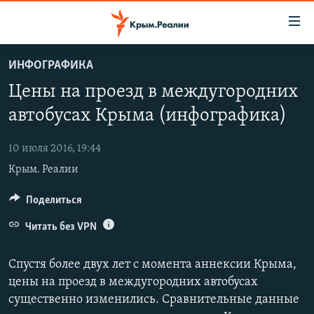
Доступность
ссылки
Вернуться
ИНФОГРАФИКА
к
НОВОСТИ
Цены на проезд в междугородних
основному
СПЕЦПРОЕКТЫ
содержанию
автобусах Крыма (инфографика)
ВОДА
Вернутся
ГРУЗ 200
к
10 июля 2016, 19:44
ИСТОРИЯ
КАРТА ВОЕННЫХ ОБЪЕКТОВ КРЫМА
главной
Крым. Реалии
ЕЩЕ
11 ЛЕТ ОККУПАЦИИ КРЫМА. 11 ИСТОРИЙ СОПРОТИВЛЕНИЯ
навигации
Вернутся
РАДІО СВОБОДА
Поделиться
ИНТЕРАКТИВ
к
КАК ОБОЙТИ БЛОКИРОВКУ
ИНФОГРАФИКА
Читать без VPN
поиску
ТЕЛЕПРОЕКТ КРЫМ.РЕАЛИИ
Українською
Спустя более двух лет с момента аннексии Крыма,
СОВЕТЫ ПРАВОЗАЩИТНИКОВ
цены на проезд в междугородних автобусах
Qırımtatar
существенно изменились. Сравнительные данные
ПРОПАВШИЕ БЕЗ ВЕСТИ