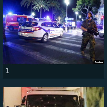
ПРИСОЕДИНЯЙТЕСЬ!
ПОБЕДИТЕЛЕЙ НЕ СУДЯТ?
КРЫМ.НЕПОКОРЕННЫЙ
ELIFBE
УКРАИНСКАЯ ПРОБЛЕМА КРЫМА
Все сайты RFE/RL
1