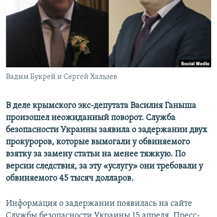
ПРИСОЕДИНЯЙТЕСЬ!
ПОБЕДИТЕЛЕЙ НЕ СУДЯТ?
КРЫМ.НЕПОКОРЕННЫЙ
ELIFBE
УКРАИНСКАЯ ПРОБЛЕМА КРЫМА
Все сайты RFE/RL
Вадим Букрей и Сергей Хальзев
В деле крымского экс-депутата Василия Ганыша
произошел неожиданный поворот. Служба
безопасности Украины заявила о задержании двух
прокуроров, которые вымогали у обвиняемого
взятку за замену статьи на менее тяжкую. По
версии следствия, за эту «услугу» они требовали у
обвиняемого 45 тысяч долларов.
Информация о задержании появилась на сайте
Службы безопасности Украины 15 апреля. Пресс-