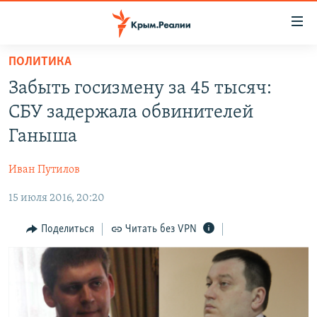
Доступность
ссылки
Вернуться
ПОЛИТИКА
к
НОВОСТИ
Забыть госизмену за 45 тысяч:
основному
СПЕЦПРОЕКТЫ
содержанию
СБУ задержала обвинителей
ВОДА
Вернутся
ГРУЗ 200
Ганыша
к
ИСТОРИЯ
КАРТА ВОЕННЫХ ОБЪЕКТОВ КРЫМА
главной
Иван Путилов
ЕЩЕ
11 ЛЕТ ОККУПАЦИИ КРЫМА. 11 ИСТОРИЙ СОПРОТИВЛЕНИЯ
навигации
Вернутся
15 июля 2016, 20:20
РАДІО СВОБОДА
ИНТЕРАКТИВ
к
КАК ОБОЙТИ БЛОКИРОВКУ
ИНФОГРАФИКА
Поделиться
Читать без VPN
поиску
ТЕЛЕПРОЕКТ КРЫМ.РЕАЛИИ
Українською
СОВЕТЫ ПРАВОЗАЩИТНИКОВ
Qırımtatar
ПРОПАВШИЕ БЕЗ ВЕСТИ