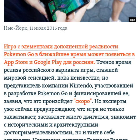
ПРИСОЕДИНЯЙТЕСЬ!
ПОБЕДИТЕЛЕЙ НЕ СУДЯТ?
КРЫМ.НЕПОКОРЕННЫЙ
ELIFBE
Нью-Йорк, 11 июля 2016 года
УКРАИНСКАЯ ПРОБЛЕМА КРЫМА
Игра с элементами дополненной реальности
Все сайты RFE/RL
Pokemon Go в ближайшее время может появиться в
App Store и Google Play для россиян.
Точное время
релиза российского варианта игры, ставшей
мировой сенсацией, пока неизвестно, но
представитель компании Nintendo, участвовавшей
в разработке Pokemon Go и финансировавшей ее,
заявил, что это произойдет
"скоро"
. Но эксперты
уже сейчас предупреждают, что игра не только
захватывает, заставляет много двигаться, знакомит
с историческими и архитектурными
достопримечательностями, но и таит в себе