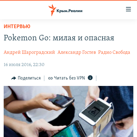
Доступность
ссылки
Вернуться
ИНТЕРВЬЮ
к
НОВОСТИ
Pokemon Go: милая и опасная
основному
СПЕЦПРОЕКТЫ
содержанию
Андрей Шароградский
Александр Гостев
Радио Свобода
ВОДА
Вернутся
ГРУЗ 200
к
16 июля 2016, 22:30
ИСТОРИЯ
КАРТА ВОЕННЫХ ОБЪЕКТОВ КРЫМА
главной
ЕЩЕ
11 ЛЕТ ОККУПАЦИИ КРЫМА. 11 ИСТОРИЙ СОПРОТИВЛЕНИЯ
навигации
Поделиться
Читать без VPN
Вернутся
РАДІО СВОБОДА
ИНТЕРАКТИВ
к
КАК ОБОЙТИ БЛОКИРОВКУ
ИНФОГРАФИКА
поиску
ТЕЛЕПРОЕКТ КРЫМ.РЕАЛИИ
Українською
СОВЕТЫ ПРАВОЗАЩИТНИКОВ
Qırımtatar
ПРОПАВШИЕ БЕЗ ВЕСТИ