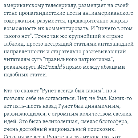
американскому телесериалу, размещает на своей
стене пропагандистские посты антиамериканского
содержания, разумеется, предварительно закрыв
возможность их комментировать. И "ничего в этом
такого нет". Точно так же крупнейший в стране
таблоид, просто пестрящий статьями антизападной
направленности и старательно разжевывающий
читателям суть "правильного патриотизма",
рекламирует
McDonald's
прямо между абзацами
подобных статей.
Кто-то скажет "Рунет всегда был таким", но я
позволю себе не согласиться. Нет, не был. Каких-то
лет пять-шесть назад Рунет был динамичным,
развивающимся, с огромным количеством свежих
идей. Это была великолепная, смелая блогосфера,
очень достойный национальный поисковик.
Сегодня же все в Рунете выглядит как плоть от