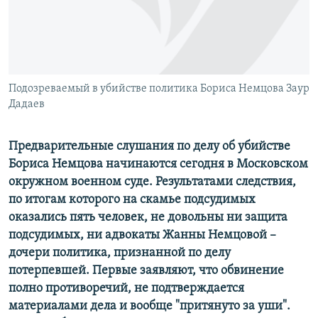
ПРИСОЕДИНЯЙТЕСЬ!
ПОБЕДИТЕЛЕЙ НЕ СУДЯТ?
КРЫМ.НЕПОКОРЕННЫЙ
ELIFBE
Подозреваемый в убийстве политика Бориса Немцова Заур
УКРАИНСКАЯ ПРОБЛЕМА КРЫМА
Дадаев
Все сайты RFE/RL
Предварительные слушания по делу об убийстве
Бориса Немцова начинаются сегодня в Московском
окружном военном суде. Результатами следствия,
по итогам которого на скамье подсудимых
оказались пять человек, не довольны ни защита
подсудимых, ни адвокаты Жанны Немцовой – ​
дочери политика, признанной по делу
потерпевшей. Первые заявляют, что обвинение
полно противоречий, не подтверждается
материалами дела и вообще "притянуто за уши".