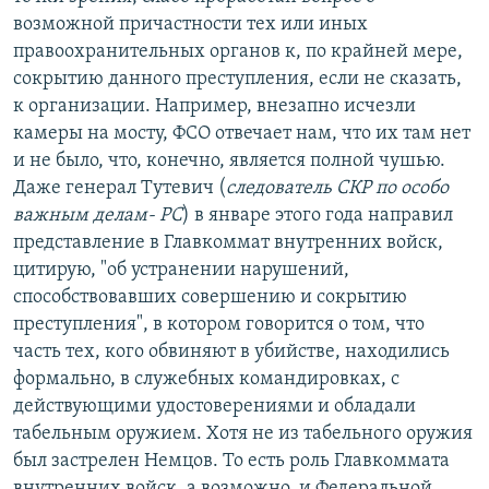
возможной причастности тех или иных
правоохранительных органов к, по крайней мере,
сокрытию данного преступления, если не сказать,
к организации. Например, внезапно исчезли
камеры на мосту, ФСО отвечает нам, что их там нет
и не было, что, конечно, является полной чушью.
Даже генерал Тутевич (
следователь СКР по особо
важным делам- РС
) в январе этого года направил
представление в Главкоммат внутренних войск,
цитирую, "об устранении нарушений,
способствовавших совершению и сокрытию
преступления", в котором говорится о том, что
часть тех, кого обвиняют в убийстве, находились
формально, в служебных командировках, с
действующими удостоверениями и обладали
табельным оружием. Хотя не из табельного оружия
был застрелен Немцов. То есть роль Главкоммата
внутренних войск, а возможно, и Федеральной