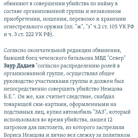
обвиняют в совершении убийства по найму в
составе организованной группы и незаконном
приобретении, ношении, перевозке и хранении
огнестрельного оружия (пп. "ж", "з" ч.2 ст. 105 УК РФ
и ч. 3 ст. 222 УК РФ).
Согласно окончательной редакции обвинения,
бывший боец чеченского батальона МВД "Север"
Заур Дадаев
"согласно распределению ролей в
организованной группе, осуществлял общее
руководство участниками группы и должен был
непосредственно совершить убийство Немцова
Б.Е.". Он же, как считает следствие, снабдил
товарищей сим-картами, оформленными на
подставных лиц, купил автомобиль "ЗАЗ", который
использовался во время убийства, нашел 12
патронов для пистолета, из которого застрелили
Бориса Немцова и лично вел слежку за политиком