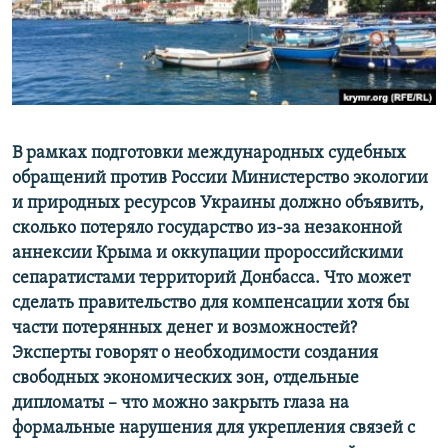
ПРИСОЕДИНЯЙТЕСЬ!
ПОБЕДИТЕЛЕЙ НЕ СУДЯТ?
КРЫМ.НЕПОКОРЕННЫЙ
ELIFBE
УКРАИНСКАЯ ПРОБЛЕМА КРЫМА
Все сайты RFE/RL
В рамках подготовки международных судебных
обращений против России Министерство экологии
и природных ресурсов Украины должно объявить,
сколько потеряло государство из-за незаконной
аннексии Крыма и оккупации пророссийскими
сепаратистами территорий Донбасса. Что может
сделать правительство для компенсации хотя бы
части потерянных денег и возможностей?
Эксперты говорят о необходимости создания
свободных экономических зон, отдельные
дипломаты – что можно закрыть глаза на
формальные нарушения для укрепления связей с